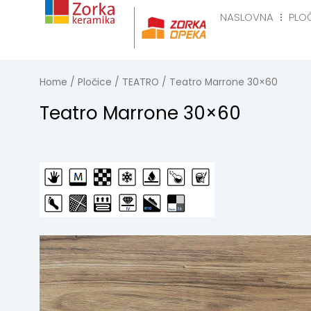
Skip
NASLOVNA
PLO
to
Naslovna
Pločice
R
content
Home
/
Pločice
/
TEATRO
/ Teatro Marrone 30×60
Teatro Marrone 30×60