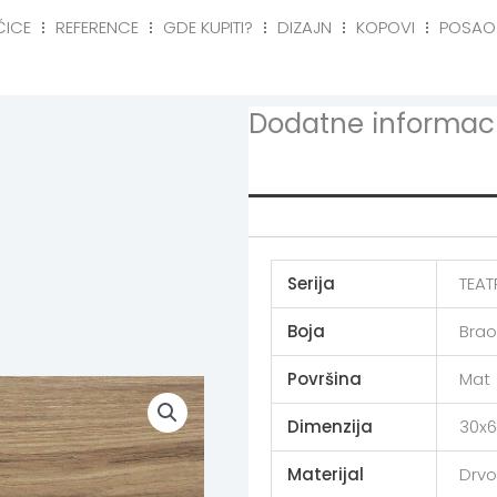
ČICE
REFERENCE
GDE KUPITI?
DIZAJN
KOPOVI
POSAO
eference
Gde kupiti?
Dizajn
Kopovi
Posa
Dodatne informaci
Additional info
Serija
TEA
Boja
Bra
Površina
Mat
Dimenzija
30x6
Materijal
Drv