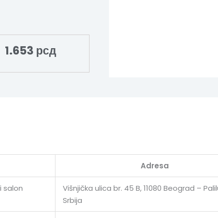
1.653
рсд
Adresa
i salon
Višnjička ulica br. 45 B, 11080 Beograd – Palil
Srbija