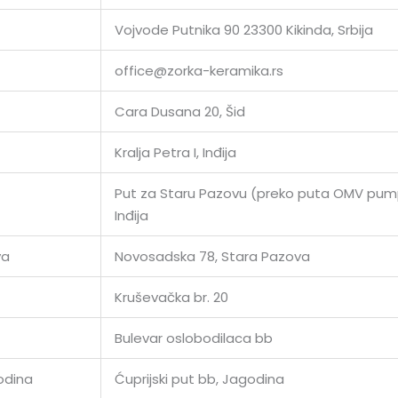
Vojvode Putnika 90 23300 Kikinda, Srbija
office@zorka-keramika.rs
Cara Dusana 20, Šid
Kralja Petra I, Inđija
Put za Staru Pazovu (preko puta OMV pum
Inđija
va
Novosadska 78, Stara Pazova
Kruševačka br. 20
Bulevar oslobodilaca bb
odina
Ćuprijski put bb, Jagodina