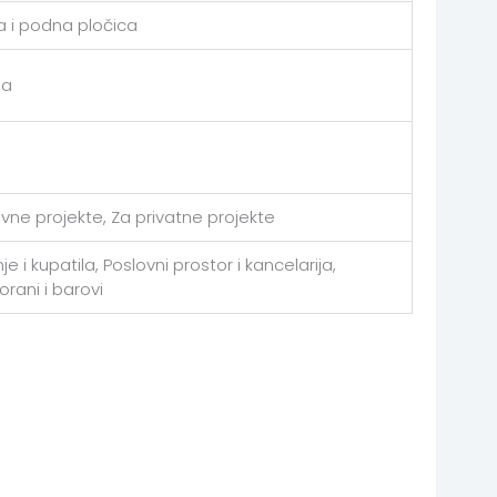
a i podna pločica
a
avne projekte, Za privatne projekte
je i kupatila, Poslovni prostor i kancelarija,
orani i barovi