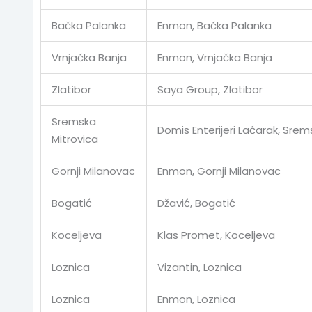
Bačka Palanka
Enmon, Bačka Palanka
Vrnjačka Banja
Enmon, Vrnjačka Banja
Zlatibor
Saya Group, Zlatibor
Sremska
Domis Enterijeri Laćarak, Srem
Mitrovica
Gornji Milanovac
Enmon, Gornji Milanovac
Bogatić
Džavić, Bogatić
Koceljeva
Klas Promet, Koceljeva
Loznica
Vizantin, Loznica
Loznica
Enmon, Loznica