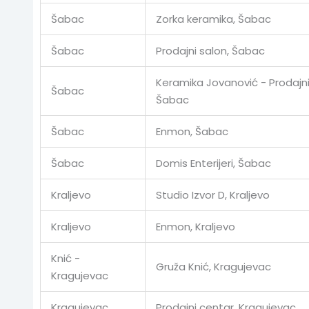
Šabac
Zorka keramika, Šabac
Šabac
Prodajni salon, Šabac
Keramika Jovanović - Prodajni
Šabac
Šabac
Šabac
Enmon, Šabac
Šabac
Domis Enterijeri, Šabac
Kraljevo
Studio Izvor D, Kraljevo
Kraljevo
Enmon, Kraljevo
Knić -
Gruža Knić, Kragujevac
Kragujevac
Kragujevac
Prodajni centar, Kragujevac