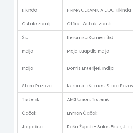
Kikinda
PRIMA CERAMICA DOO Kikinda
Ostale zemlje
Office, Ostale zemlje
Šid
Keramika Kamen, Šid
Inđija
Moja Kuaptilo Inđija
Inđija
Domis Enterijeri, Inđija
Stara Pazova
Keramika Kamen, Stara Pazo
Trstenik
AMS Union, Trstenik
Čačak
Enmon Čačak
Jagodina
Raša Župski - Salon Biser, Jag