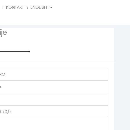
KONTAKT
ENGLISH
o
Kontakt
English
je
rmation
TRO
on
0x0,9
o