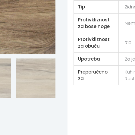
Tip
Zidn
Protivkliznost
Nem
za bose noge
Protivkliznost
R10
za obuću
Upotreba
Za j
Preporučeno
Kuhin
za
Rest