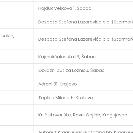
Hajduk Veljkova 1, Šabac
Despota Stefana Lazarevića b.b. (Starmar
 salon,
Despota Stefana Lazarevića b.b. (Starmar
Kajmakčalanska 13, Šabac
Obilazni put za Loznicu, Šabac
Adrani 81, Kraljevo
Toplice Milana 5, Kraljevo
Knić stovarište, Ravni Gaj bb, Kragujevac
Autoput Kragujevac-Batočina bb, Kraguje