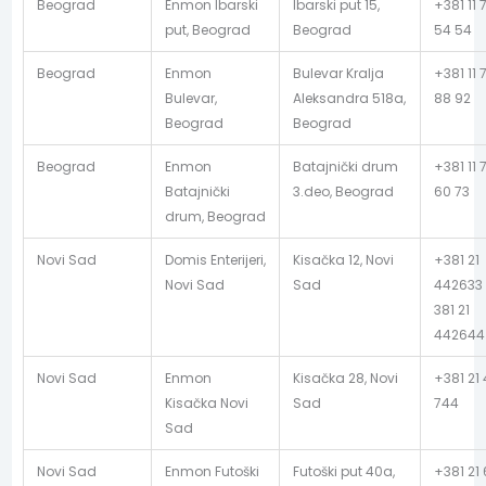
Beograd
Enmon Ibarski
Ibarski put 15,
+381 11 
put, Beograd
Beograd
54 54
Beograd
Enmon
Bulevar Kralja
+381 11 
Bulevar,
Aleksandra 518a,
88 92
Beograd
Beograd
Beograd
Enmon
Batajnički drum
+381 11 
Batajnički
3.deo, Beograd
60 73
drum, Beograd
Novi Sad
Domis Enterijeri,
Kisačka 12, Novi
+381 21
Novi Sad
Sad
442633 
381 21
442644
Novi Sad
Enmon
Kisačka 28, Novi
+381 21
Kisačka Novi
Sad
744
Sad
Novi Sad
Enmon Futoški
Futoški put 40a,
+381 21