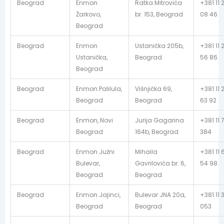
Beograd
Enmon
Ratka Mitrovića
+381 11 
Žarkovo,
br. 153, Beograd
08 46
Beograd
Beograd
Enmon
Ustanička 205b,
+381 11 
Ustanička,
Beograd
56 86
Beograd
Beograd
Enmon Palilula,
Višnjička 69,
+381 11 
Beograd
Beograd
63 92
Beograd
Enmon, Novi
Jurija Gagarina
+381 11 
Beograd
164b, Beograd
384
Beograd
Enmon Južni
Mihaila
+381 11 
Bulevar,
Gavrilovića br. 6,
54 98
Beograd
Beograd
Beograd
Enmon Jajinci,
Bulevar JNA 20a,
+381 11 
Beograd
Beograd
053