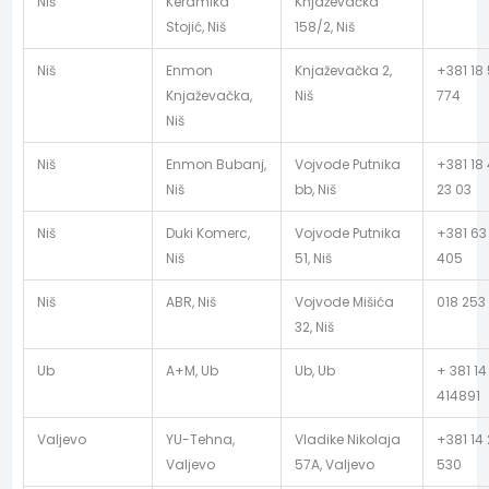
Niš
Keramika
Knjaževačka
Stojić, Niš
158/2, Niš
Niš
Enmon
Knjaževačka 2,
+381 18
Knjaževačka,
Niš
774
Niš
Niš
Enmon Bubanj,
Vojvode Putnika
+381 18
Niš
bb, Niš
23 03
Niš
Duki Komerc,
Vojvode Putnika
+381 63
Niš
51, Niš
405
Niš
ABR, Niš
Vojvode Mišića
018 253
32, Niš
Ub
A+M, Ub
Ub, Ub
+ 381 14
414891
Valjevo
YU-Tehna,
Vladike Nikolaja
+381 14 
Valjevo
57A, Valjevo
530