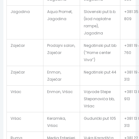
Jagodina
Aqua Promet,
Slovenski put b.b.
+381 35
Jagodina
(kod naplatne
809
rampe),
Jagodina
Zaječar
Prodajni salon,
Negotinski put bb
+381 19
Zaječar
(“Home center
760
Viva”)
Zaječar
Enmon,
Negotinski put 44
+381 19
Zaječar
313
Vršac
Enmon, Vršac
Vojvode Stepe
+381 13
Stepanovića bb,
913
Vršac
Vršac
Keramika,
Gudurički put 105
+381 13
Vršac
313
Ruma
Media Enterijeri,
Vuka Karadžića
+381 22