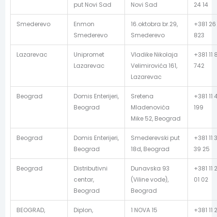
put Novi Sad
Novi Sad
24 14
Smederevo
Enmon
16.oktobra br.29,
+381 26
Smederevo
Smederevo
823
Lazarevac
Unipromet
Vladike Nikolaja
+381 11 
Lazarevac
Velimirovića 161,
742
Lazarevac
Beograd
Domis Enterijeri,
Sretena
+381 11 
Beograd
Mladenovića
199
Mike 52, Beograd
Beograd
Domis Enterijeri,
Smederevski put
+381 11 
Beograd
18d, Beograd
39 25
Beograd
Distributivni
Dunavska 93
+381 11 
centar,
(Viline vode),
01 02
Beograd
Beograd
BEOGRAD,
Diplon,
1 NOVA 15
+381 11 