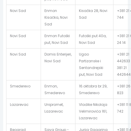
Novi Sad
Enmon
Kisačka 28, Novi
+381 21
Kisačka, Novi
Sad
744
Sad
Novi Sad
Enmon Futoški
Futoški put 40a,
+381 21
put, Novi Sad
Novi Sad
24 14
Novi Sad
Domis Enterijeri,
Ugao
+381 21
Novi Sad
Partizanske i
442633 
Sentandrejski
381 21
put, Novi Sad
442644
Smederevo
Enmon,
16.oktobra br.29,
+381 26
Smederevo
Smederevo
823
Lazarevac
Unipromet,
Vladike Nikolaja
+381 11 
Lazarevac
Velimirovića 161,
742
Lazarevac
Beograd
Saya Group -
Jurija Gagarina
+381 11 