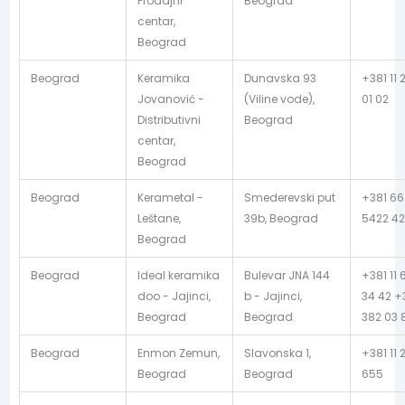
Prodajni
Beograd
centar,
Beograd
Beograd
Keramika
Dunavska 93
+381 11 
Jovanović -
(Viline vode),
01 02
Distributivni
Beograd
centar,
Beograd
Beograd
Kerametal -
Smederevski put
+381 66
Leštane,
39b, Beograd
5422 4
Beograd
Beograd
Ideal keramika
Bulevar JNA 144
+381 11 
doo - Jajinci,
b - Jajinci,
34 42 +3
Beograd
Beograd
382 03 
Beograd
Enmon Zemun,
Slavonska 1,
+381 11 
Beograd
Beograd
655