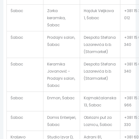
Šabac
Zorka
Hajduk Veljkova
+381 15 
keramika,
1, Šabac
012
Šabac
Šabac
Prodajni salon,
Despota Stefana
+381 15
Šabac
Lazarevića b.b.
340
(Starmarket)
Šabac
Keramika
Despota Stefana
+381 15
Jovanović -
Lazarevića b.b.
340
Prodajni salon,
(Starmarket)
Šabac
Šabac
Enmon, Šabac
Kajmakčalanska
+381 15 
13, Šabac
966
Šabac
Domis Enterijeri,
Obilazni put za
+381 15 
Šabac
Loznicu, Šabac
330
Kraljevo
Studio Izvor D,
Adrani 81,
+381 60