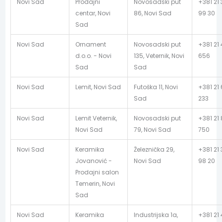
Novi Sad
Prodajni
Novosadski put
+381 21
centar, Novi
86, Novi Sad
99 30
Sad
Novi Sad
Ornament
Novosadski put
+381 21
d.o.o. - Novi
135, Veternik, Novi
656
Sad
Sad
Novi Sad
Lemit, Novi Sad
Futoška 11, Novi
+381 21 
Sad
233
Novi Sad
Lemit Veternik,
Novosadski put
+381 21
Novi Sad
79, Novi Sad
750
Novi Sad
Keramika
Železnička 29,
+381 21
Jovanović -
Novi Sad
98 20
Prodajni salon
Temerin, Novi
Sad
Novi Sad
Keramika
Industrijska 1a,
+381 21