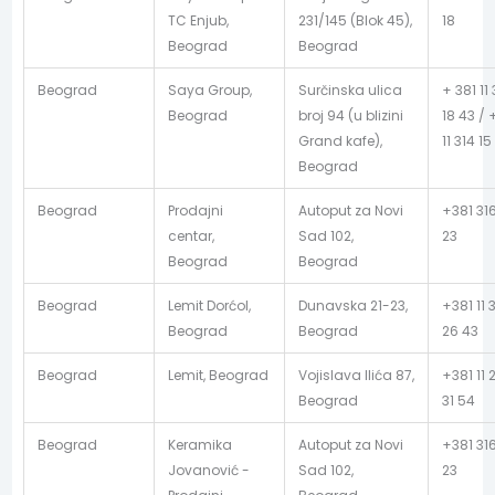
TC Enjub,
231/145 (Blok 45),
18
Beograd
Beograd
Beograd
Saya Group,
Surčinska ulica
+ 381 11 
Beograd
broj 94 (u blizini
18 43 / 
Grand kafe),
11 314 15
Beograd
Beograd
Prodajni
Autoput za Novi
+381 31
centar,
Sad 102,
23
Beograd
Beograd
Beograd
Lemit Dorćol,
Dunavska 21-23,
+381 11 
Beograd
Beograd
26 43
Beograd
Lemit, Beograd
Vojislava Ilića 87,
+381 11 
Beograd
31 54
Beograd
Keramika
Autoput za Novi
+381 31
Jovanović -
Sad 102,
23