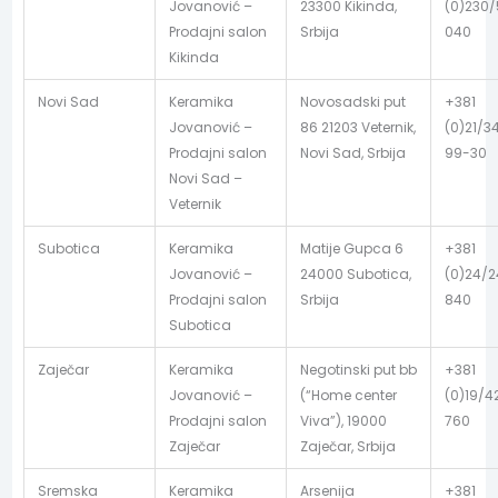
Jovanović –
23300 Kikinda,
(0)230
Prodajni salon
Srbija
040
Kikinda
Novi Sad
Keramika
Novosadski put
+381
Jovanović –
86 21203 Veternik,
(0)21/3
Prodajni salon
Novi Sad, Srbija
99-30
Novi Sad –
Veternik
Subotica
Keramika
Matije Gupca 6
+381
Jovanović –
24000 Subotica,
(0)24/
Prodajni salon
Srbija
840
Subotica
Zaječar
Keramika
Negotinski put bb
+381
Jovanović –
(“Home center
(0)19/4
Prodajni salon
Viva”), 19000
760
Zaječar
Zaječar, Srbija
Sremska
Keramika
Arsenija
+381