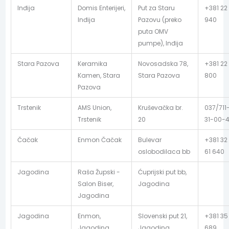
Inđija
Domis Enterijeri,
Put za Staru
+381 22
Inđija
Pazovu (preko
940
puta OMV
pumpe), Inđija
Stara Pazova
Keramika
Novosadska 78,
+381 22
Kamen, Stara
Stara Pazova
800
Pazova
Trstenik
AMS Union,
Kruševačka br.
037/711
Trstenik
20
31-00-
Čačak
Enmon Čačak
Bulevar
+381 32
oslobodilaca bb
61 640
Jagodina
Raša Župski -
Ćuprijski put bb,
Salon Biser,
Jagodina
Jagodina
Jagodina
Enmon,
Slovenski put 21,
+381 35
Jagodina
Jagodina
689