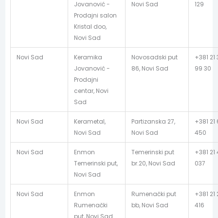
Jovanović -
Novi Sad
129
Prodajni salon
Kristal doo,
Novi Sad
Novi Sad
Keramika
Novosadski put
+381 21
Jovanović -
86, Novi Sad
99 30
Prodajni
centar, Novi
Sad
Novi Sad
Kerametal,
Partizanska 27,
+381 21
Novi Sad
Novi Sad
450
Novi Sad
Enmon
Temerinski put
+381 21 
Temerinski put,
br.20, Novi Sad
037
Novi Sad
Novi Sad
Enmon
Rumenački put
+381 21 
Rumenački
bb, Novi Sad
416
put, Novi Sad