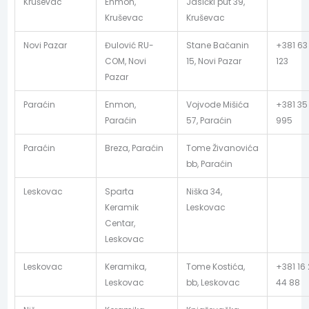
Kruševac
Enmon,
Jasički put 39,
Kruševac
Kruševac
Novi Pazar
Đulović RU-
Stane Bačanin
+381 63
COM, Novi
15, Novi Pazar
123
Pazar
Paraćin
Enmon,
Vojvode Mišića
+381 35
Paraćin
57, Paraćin
995
Paraćin
Breza, Paraćin
Tome Živanovića
bb, Paraćin
Leskovac
Sparta
Niška 34,
Keramik
Leskovac
Centar,
Leskovac
Leskovac
Keramika,
Tome Kostića,
+381 16
Leskovac
bb, Leskovac
44 88