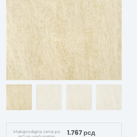
1.767
рсд
Maloprodajna cena po
m2 sa uračunatim