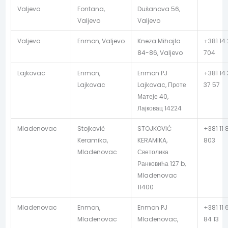
Valjevo
Fontana,
Dušanova 56,
Valjevo
Valjevo
Valjevo
Enmon, Valjevo
Kneza Mihajla
+381 14
84-86, Valjevo
704
Lajkovac
Enmon,
Enmon PJ
+381 14
Lajkovac
Lajkovac, Проте
37 57
Матеје 40,
Лајковац 14224
Mladenovac
Stojković
STOJKOVIĆ
+381 11 
Keramika,
KERAMIKA,
803
Mladenovac
Светолика
Ранковића 127 b,
Mladenovac
11400
Mladenovac
Enmon,
Enmon PJ
+381 11 
Mladenovac
Mladenovac,
84 13