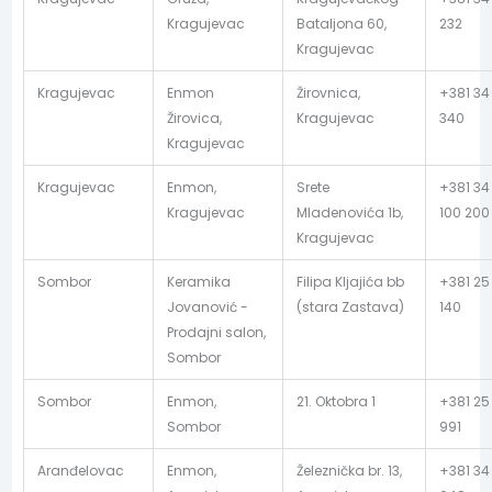
Kragujevac
Bataljona 60,
232
Kragujevac
Kragujevac
Enmon
Žirovnica,
+381 34
Žirovica,
Kragujevac
340
Kragujevac
Kragujevac
Enmon,
Srete
+381 34
Kragujevac
Mladenovića 1b,
100 200
Kragujevac
Sombor
Keramika
Filipa Kljajića bb
+381 25
Jovanović -
(stara Zastava)
140
Prodajni salon,
Sombor
Sombor
Enmon,
21. Oktobra 1
+381 25
Sombor
991
Aranđelovac
Enmon,
Železnička br. 13,
+381 34