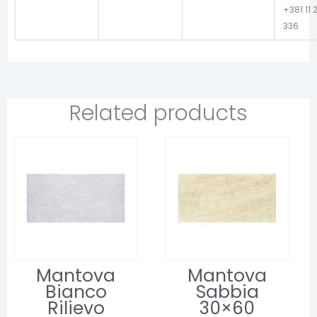
+381 11 
336
Related products
Mantova
Mantova
Bianco
Sabbia
Rilievo
30×60