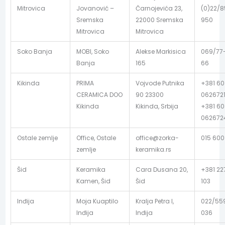
Mitrovica
Jovanović –
Čarnojevića 23,
(0)22/
Sremska
22000 Sremska
950
Mitrovica
Mitrovica
Soko Banja
MOBI, Soko
Alekse Markisica
069/77
Banja
165
66
Kikinda
PRIMA
Vojvode Putnika
+381 60
CERAMICA DOO
90 23300
062672
Kikinda
Kikinda, Srbija
+381 60
062672
Ostale zemlje
Office, Ostale
office@zorka-
015 600
zemlje
keramika.rs
Šid
Keramika
Cara Dusana 20,
+381 22
Kamen, Šid
Šid
103
Inđija
Moja Kuaptilo
Kralja Petra I,
022/55
Inđija
Inđija
036