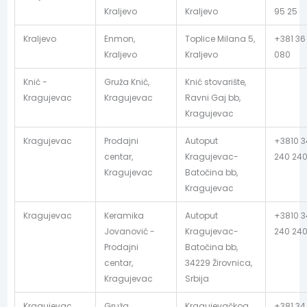
Kraljevo
Kraljevo
95 25
Kraljevo
Enmon,
Toplice Milana 5,
+381 36
Kraljevo
Kraljevo
080
Knić -
Gruža Knić,
Knić stovarište,
Kragujevac
Kragujevac
Ravni Gaj bb,
Kragujevac
Kragujevac
Prodajni
Autoput
+3810 3
centar,
Kragujevac-
240 24
Kragujevac
Batočina bb,
Kragujevac
Kragujevac
Keramika
Autoput
+3810 3
Jovanović -
Kragujevac-
240 24
Prodajni
Batočina bb,
centar,
34229 Žirovnica,
Kragujevac
Srbija
Kragujevac
Gruža,
Kragujevačkog
+381 34