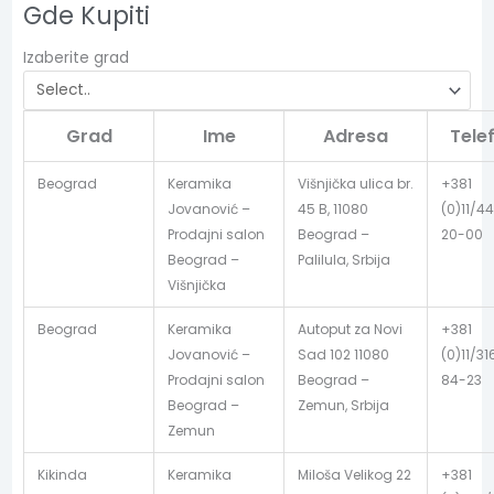
Gde Kupiti
Izaberite grad
Grad
Ime
Adresa
Tele
Beograd
Keramika
Višnjička ulica br.
+381
Jovanović –
45 B, 11080
(0)11/44
Prodajni salon
Beograd –
20-00
Beograd –
Palilula, Srbija
Višnjička
Beograd
Keramika
Autoput za Novi
+381
Jovanović –
Sad 102 11080
(0)11/31
Prodajni salon
Beograd –
84-23
Beograd –
Zemun, Srbija
Zemun
Kikinda
Keramika
Miloša Velikog 22
+381