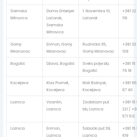
Sremska
Domis Enterijeri
1. Novembra 10,
+381 22
Mitrovica
Laćarak,
Laćarak
119
Sremska
Mitrovica
Gornji
Enmon, Gornji
Rudnička 35,
+381 32
Milanovac
Milanovac
Gornji Milanovac
109
Bogatić
Džavić, Bogatić
Sveto polje bb,
+381 15
Bogatić
76 18
Koceljeva
Klas Promet,
Mali Bošnjak,
+381 65
Koceljeva
Koceljeva
67 40
Loznica
Vizantin,
Zaobilazni put
+381 15 
Loznica
bb, Loznica
221 / +3
571 512
Loznica
Enmon,
Šabački put 39,
+381 15
Loznica
Loznica
619