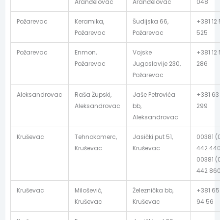
Aranđelovac
Aranđelovac
048
Požarevac
Keramika,
Šudijska 66,
+381 12
Požarevac
Požarevac
525
Požarevac
Enmon,
Vojske
+381 12 
Požarevac
Jugoslavije 230,
286
Požarevac
Aleksandrovac
Raša Župski,
Jaše Petrovića
+381 63
Aleksandrovac
bb,
299
Aleksandrovac
Kruševac
Tehnokomerc,
Jasički put 51,
00381 (
Kruševac
Kruševac
442 440
00381 (
442 86
Kruševac
Milošević,
Železnička bb,
+381 65
Kruševac
Kruševac
94 56