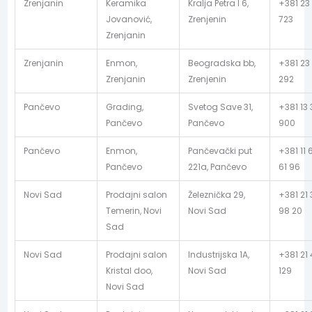
Zrenjanin
Keramika
Kralja Petra I 6,
+381 23 
Jovanović,
Zrenjenin
723
Zrenjanin
Zrenjanin
Enmon,
Beogradska bb,
+381 23
Zrenjanin
Zrenjenin
292
Pančevo
Grading,
Svetog Save 31,
+381 13 
Pančevo
Pančevo
900
Pančevo
Enmon,
Pančevački put
+381 11 
Pančevo
221a, Pančevo
61 96
Novi Sad
Prodajni salon
Železnička 29,
+381 21
Temerin, Novi
Novi Sad
98 20
Sad
Novi Sad
Prodajni salon
Industrijska 1A,
+381 21
Kristal doo,
Novi Sad
129
Novi Sad