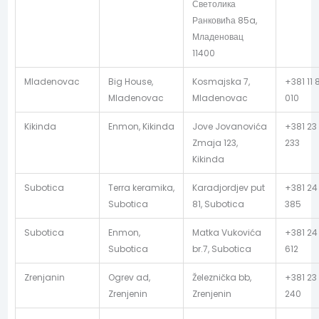
Светолика
Ранковића 85a,
Младеновац
11400
Mladenovac
Big House,
Kosmajska 7,
+381 11
Mladenovac
Mladenovac
010
Kikinda
Enmon, Kikinda
Jove Jovanovića
+381 23
Zmaja 123,
233
Kikinda
Subotica
Terra keramika,
Karadjordjev put
+381 24
Subotica
81, Subotica
385
Subotica
Enmon,
Matka Vukovića
+381 24
Subotica
br.7, Subotica
612
Zrenjanin
Ogrev ad,
Železnička bb,
+381 23
Zrenjenin
Zrenjenin
240