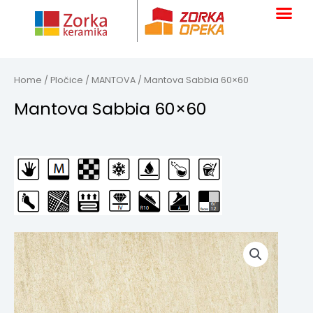
Skip
to
content
Home
/
Pločice
/
MANTOVA
/ Mantova Sabbia 60×60
Mantova Sabbia 60×60