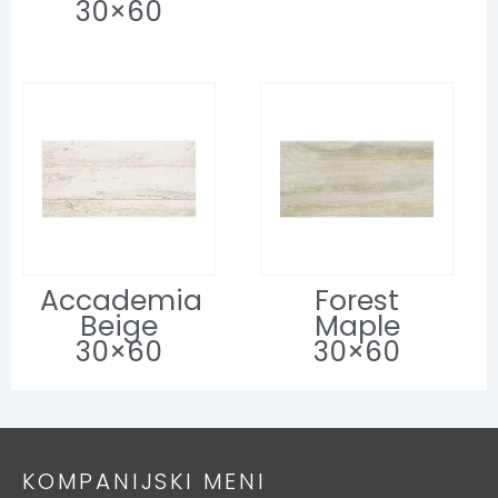
30×60
Accademia
Forest
Beige
Maple
30×60
30×60
KOMPANIJSKI MENI