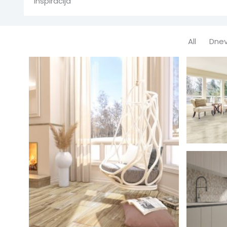
Inspiracija
All
Dnev