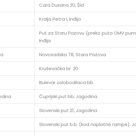
Cara Dusana 20, Šid
Kralja Petra I, Inđija
Put za Staru Pazovu (preko puta OMV pum
Inđija
va
Novosadska 78, Stara Pazova
Kruševačka br. 20
Bulevar oslobodilaca bb
odina
Ćuprijski put bb, Jagodina
Slovenski put 21, Jagodina
Slovenski put b.b. (kod naplatne rampe), 