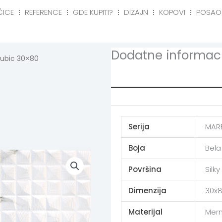
ČICE
REFERENCE
GDE KUPITI?
DIZAJN
KOPOVI
POSAO
eference
Gde kupiti?
Dizajn
Kopovi
Posa
Dodatne informaci
Cubic 30×80
Additional info
Serija
MARB
Boja
Bela
Površina
Silky
Dimenzija
30x8
Materijal
Mer