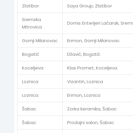
Zlatibor
Saya Group, Zlatibor
Sremska
Domis Enterijeri Laćarak, Srem
Mitrovica
Gornji Milanovac
Enmon, Gornji Milanovac
Bogatić
Džavić, Bogatić
Koceljeva
Klas Promet, Koceljeva
Loznica
Vizantin, Loznica
Loznica
Enmon, Loznica
Šabac
Zorka keramika, Šabac
Šabac
Prodajni salon, Šabac