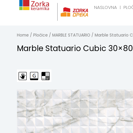
Skip
NASLOVNA
PLO
to
Naslovna
Pločice
R
content
Home
/
Pločice
/
MARBLE STATUARIO
/ Marble Statuario 
Marble Statuario Cubic 30×80