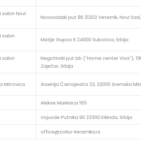
 salon Novi
Novosadski put 86 21203 Veternik, Novi Sad, 
i salon
Matije Gupca 6 24000 Subotica, Srbija
i salon
Negotinski put bb (“Home center Viva”), 1
Zaječar, Srbija
 Mitrovica
Arsenija Čarnojevića 23, 22000 Sremska Mit
Alekse Markisica 165
Vojvode Putnika 90 23300 Kikinda, Srbija
office@zorka-keramika.rs