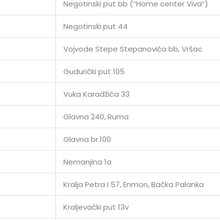
Negotinski put bb (“Home center Viva”)
Negotinski put 44
Vojvode Stepe Stepanovića bb, Vršac
Gudurički put 105
Vuka Karadžića 33
Glavna 240, Ruma
Glavna br.100
Nemanjina 1a
Kralja Petra I 57, Enmon, Bačka Palanka
Kraljevački put 13v