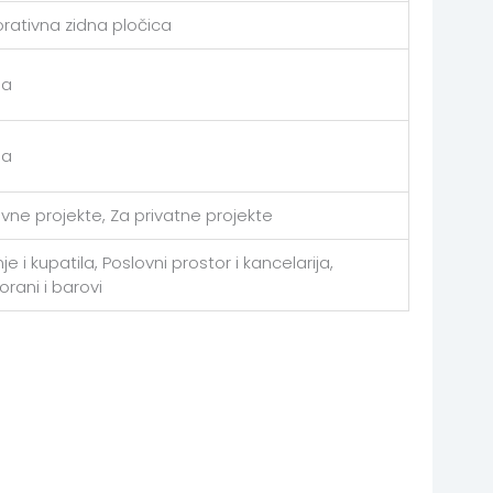
rativna zidna pločica
a
a
avne projekte, Za privatne projekte
je i kupatila, Poslovni prostor i kancelarija,
orani i barovi