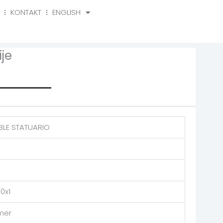
KONTAKT
ENGLISH
o
Kontakt
English
je
rmation
LE STATUARIO
0x1
mer