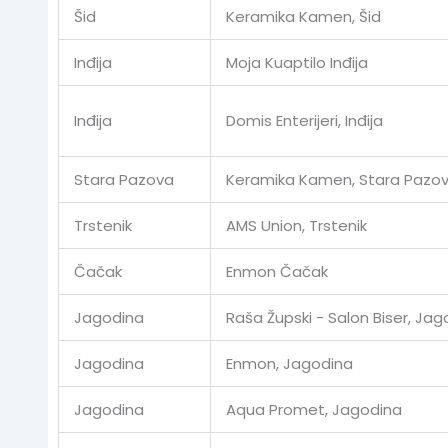
Šid
Keramika Kamen, Šid
Inđija
Moja Kuaptilo Inđija
Inđija
Domis Enterijeri, Inđija
Stara Pazova
Keramika Kamen, Stara Pazo
Trstenik
AMS Union, Trstenik
Čačak
Enmon Čačak
Jagodina
Raša Župski - Salon Biser, Jag
Jagodina
Enmon, Jagodina
Jagodina
Aqua Promet, Jagodina