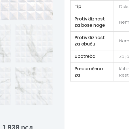
Tip
Deko
Protivkliznost
Nem
za bose noge
Protivkliznost
Nem
za obuću
Upotreba
Za j
Preporučeno
Kuhin
za
Rest
1.938
рсд