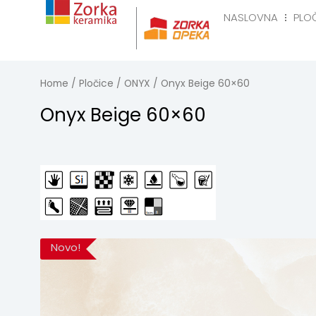
Skip
NASLOVNA
PLO
to
Naslovna
Pločice
R
content
Home
/
Pločice
/
ONYX
/ Onyx Beige 60×60
Onyx Beige 60×60
Novo!