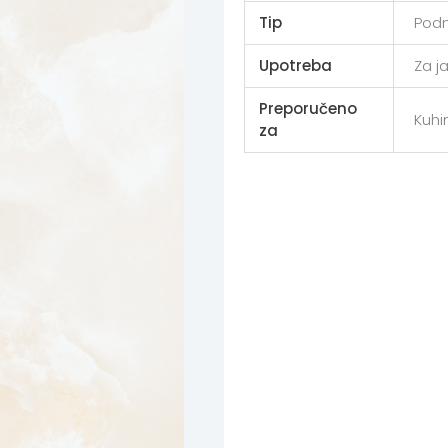
Tip
Podn
Upotreba
Za j
Preporučeno
Kuhin
za