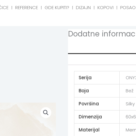
ČICE
REFERENCE
GDE KUPITI?
DIZAJN
KOPOVI
POSAO
eference
Gde kupiti?
Dizajn
Kopovi
Posa
Dodatne informaci
Additional info
Serija
ONY
Boja
Bež
Površina
Silky
Dimenzija
60x6
Materijal
Mer