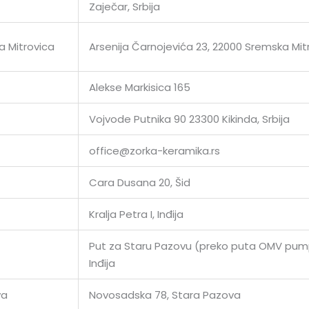
Zaječar, Srbija
 Mitrovica
Arsenija Čarnojevića 23, 22000 Sremska Mit
Alekse Markisica 165
Vojvode Putnika 90 23300 Kikinda, Srbija
office@zorka-keramika.rs
Cara Dusana 20, Šid
Kralja Petra I, Inđija
Put za Staru Pazovu (preko puta OMV pum
Inđija
va
Novosadska 78, Stara Pazova