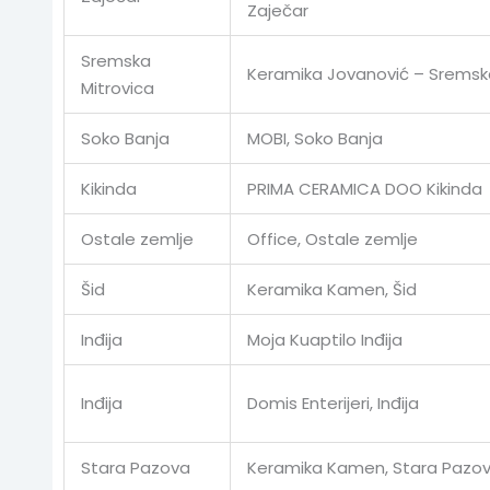
Zaječar
Sremska
Keramika Jovanović – Sremska
Mitrovica
Soko Banja
MOBI, Soko Banja
Kikinda
PRIMA CERAMICA DOO Kikinda
Ostale zemlje
Office, Ostale zemlje
Šid
Keramika Kamen, Šid
Inđija
Moja Kuaptilo Inđija
Inđija
Domis Enterijeri, Inđija
Stara Pazova
Keramika Kamen, Stara Pazo