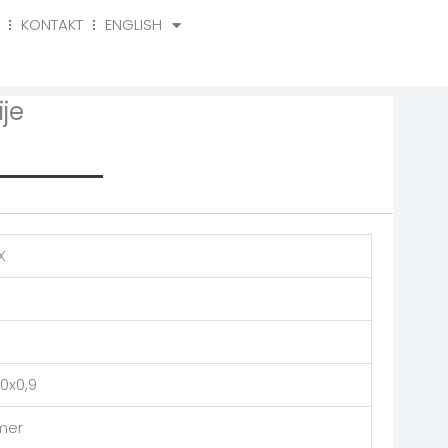
KONTAKT
ENGLISH
o
Kontakt
English
je
rmation
X
0x0,9
mer