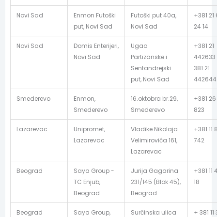
Novi Sad
Enmon Futoški
Futoški put 40a,
+381 21
put, Novi Sad
Novi Sad
24 14
Novi Sad
Domis Enterijeri,
Ugao
+381 21
Novi Sad
Partizanske i
442633 
Sentandrejski
381 21
put, Novi Sad
442644
Smederevo
Enmon,
16.oktobra br.29,
+381 26
Smederevo
Smederevo
823
Lazarevac
Unipromet,
Vladike Nikolaja
+381 11 
Lazarevac
Velimirovića 161,
742
Lazarevac
Beograd
Saya Group -
Jurija Gagarina
+381 11 
TC Enjub,
231/145 (Blok 45),
18
Beograd
Beograd
Beograd
Saya Group,
Surčinska ulica
+ 381 11 