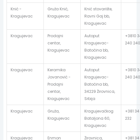
Knić -
Gruža Knić,
Knić stovarište,
Kragujevac
Kragujevac
Ravni Gaj bb,
Kragujevac
Kragujevac
Prodajni
Autoput
+3810 3
centar,
Kragujevac-
240 24
Kragujevac
Batočina bb,
Kragujevac
Kragujevac
Keramika
Autoput
+3810 3
Jovanović -
Kragujevac-
240 24
Prodajni
Batočina bb,
centar,
34229 Žirovnica,
Kragujevac
Srbija
Kragujevac
Gruža,
Kragujevačkog
+381 34
Kragujevac
Bataljona 60,
232
Kragujevac
Kragujevac
Enmon
Žirovnica,
+381 34