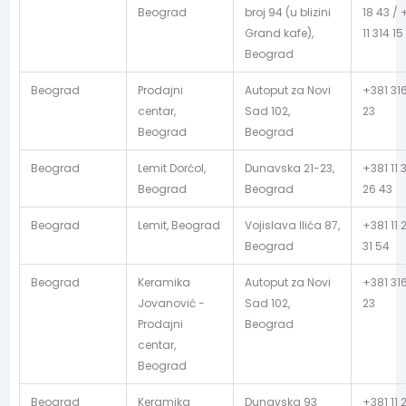
Beograd
broj 94 (u blizini
18 43 / 
Grand kafe),
11 314 15
Beograd
Beograd
Prodajni
Autoput za Novi
+381 31
centar,
Sad 102,
23
Beograd
Beograd
Beograd
Lemit Dorćol,
Dunavska 21-23,
+381 11 
Beograd
Beograd
26 43
Beograd
Lemit, Beograd
Vojislava Ilića 87,
+381 11 
Beograd
31 54
Beograd
Keramika
Autoput za Novi
+381 31
Jovanović -
Sad 102,
23
Prodajni
Beograd
centar,
Beograd
Beograd
Keramika
Dunavska 93
+381 11 