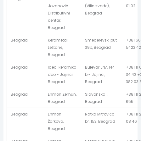
Jovanović -
(Viline vode),
01 02
Distributivni
Beograd
centar,
Beograd
Beograd
Kerametal -
Smederevski put
+381 66
Leštane,
39b, Beograd
5422 4
Beograd
Beograd
Ideal keramika
Bulevar JNA 144
+381 11 
doo - Jajinci,
b - Jajinci,
34 42 +3
Beograd
Beograd
382 03 
Beograd
Enmon Zemun,
Slavonska 1,
+381 11 
Beograd
Beograd
655
Beograd
Enmon
Ratka Mitrovića
+381 11 
Žarkovo,
br. 153, Beograd
08 46
Beograd