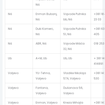
Niš
Niš
Enmon Bubanj,
Vojvode Putnika
+381 18
Niš
bb, Niš
23 03
Niš
Duki Komerc,
Vojvode Putnika
+381 63
Niš
51, Niš
405
Niš
ABR, Niš
Vojvode Mišića
018 253
32, Niš
Ub
A+M, Ub
Ub, Ub
+ 381 14
414891
Valjevo
YU-Tehna,
Vladike Nikolaja
+381 14 
Valjevo
57A, Valjevo
530
Valjevo
Fontana,
Dušanova 56,
Valjevo
Valjevo
Valjevo
Enmon, Valjevo
Kneza Mihajla
+381 14