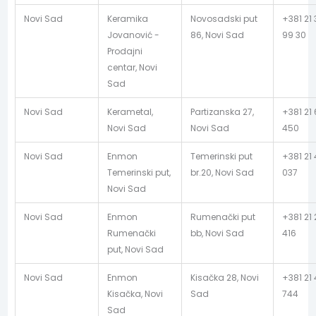
Novi Sad
Keramika
Novosadski put
+381 21
Jovanović -
86, Novi Sad
99 30
Prodajni
centar, Novi
Sad
Novi Sad
Kerametal,
Partizanska 27,
+381 21
Novi Sad
Novi Sad
450
Novi Sad
Enmon
Temerinski put
+381 21 
Temerinski put,
br.20, Novi Sad
037
Novi Sad
Novi Sad
Enmon
Rumenački put
+381 21 
Rumenački
bb, Novi Sad
416
put, Novi Sad
Novi Sad
Enmon
Kisačka 28, Novi
+381 21
Kisačka, Novi
Sad
744
Sad