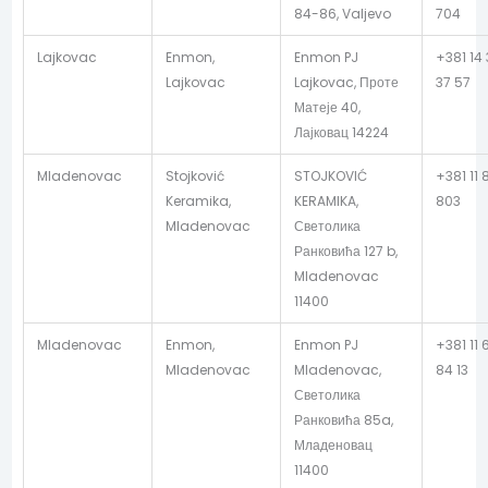
84-86, Valjevo
704
Lajkovac
Enmon,
Enmon PJ
+381 14
Lajkovac
Lajkovac, Проте
37 57
Матеје 40,
Лајковац 14224
Mladenovac
Stojković
STOJKOVIĆ
+381 11 
Keramika,
KERAMIKA,
803
Mladenovac
Светолика
Ранковића 127 b,
Mladenovac
11400
Mladenovac
Enmon,
Enmon PJ
+381 11 
Mladenovac
Mladenovac,
84 13
Светолика
Ранковића 85a,
Младеновац
11400