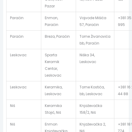
Pazar
Paraćin
Enmon,
Vojvode Mišića
+381 35
Paraćin
57, Paraćin
995
Paraćin
Breza, Paraćin
Tome Živanovića
bb, Paraćin
Leskovac
Sparta
Niška 34,
Keramik
Leskovac
Centar,
Leskovac
Leskovac
Keramika,
Tome Kostića,
+381 16
Leskovac
bb, Leskovac
44 88
Niš
Keramika
Knjaževačka
Stojić, Niš
158/2, Niš
Niš
Enmon
Knjaževačka 2,
+381 18
Knjaževačka,
Niš
774