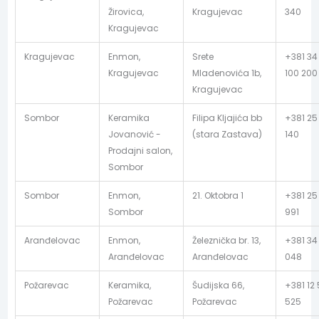
Žirovica,
Kragujevac
340
Kragujevac
Kragujevac
Enmon,
Srete
+381 34
Kragujevac
Mladenovića 1b,
100 200
Kragujevac
Sombor
Keramika
Filipa Kljajića bb
+381 25
Jovanović -
(stara Zastava)
140
Prodajni salon,
Sombor
Sombor
Enmon,
21. Oktobra 1
+381 25
Sombor
991
Aranđelovac
Enmon,
Železnička br. 13,
+381 34
Aranđelovac
Aranđelovac
048
Požarevac
Keramika,
Šudijska 66,
+381 12
Požarevac
Požarevac
525