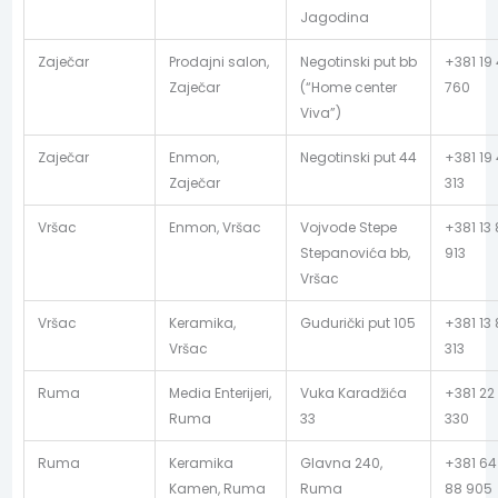
Jagodina
Zaječar
Prodajni salon,
Negotinski put bb
+381 19
Zaječar
(“Home center
760
Viva”)
Zaječar
Enmon,
Negotinski put 44
+381 19
Zaječar
313
Vršac
Enmon, Vršac
Vojvode Stepe
+381 13
Stepanovića bb,
913
Vršac
Vršac
Keramika,
Gudurički put 105
+381 13
Vršac
313
Ruma
Media Enterijeri,
Vuka Karadžića
+381 22
Ruma
33
330
Ruma
Keramika
Glavna 240,
+381 64
Kamen, Ruma
Ruma
88 905