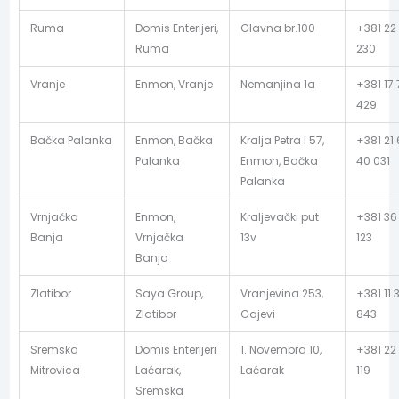
Ruma
Domis Enterijeri,
Glavna br.100
+381 22
Ruma
230
Vranje
Enmon, Vranje
Nemanjina 1a
+381 17 
429
Bačka Palanka
Enmon, Bačka
Kralja Petra I 57,
+381 21
Palanka
Enmon, Bačka
40 031
Palanka
Vrnjačka
Enmon,
Kraljevački put
+381 36
Banja
Vrnjačka
13v
123
Banja
Zlatibor
Saya Group,
Vranjevina 253,
+381 11 3
Zlatibor
Gajevi
843
Sremska
Domis Enterijeri
1. Novembra 10,
+381 22
Mitrovica
Laćarak,
Laćarak
119
Sremska