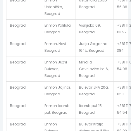
Beograd
Enmon
Ustanička 205b,
+381 11 
Ustanička,
Beograd
56 86
Beograd
Beograd
Enmon Palilula,
Višnjička 69,
+381 11 
Beograd
Beograd
63 92
Beograd
Enmon, Novi
Jurija Gagarina
+381 11 
Beograd
164b, Beograd
384
Beograd
Enmon Južni
Mihaila
+381 11 
Bulevar,
Gavrilovića br. 6,
54 98
Beograd
Beograd
Beograd
Enmon Jajinci,
Bulevar JNA 20a,
+381 11 
Beograd
Beograd
053
Beograd
Enmon Ibarski
Ibarski put 15,
+381 11 
put, Beograd
Beograd
54 54
Beograd
Enmon
Bulevar Kralja
+381 11 
Bulevar,
Aleksandra 518a,
88 92