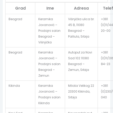
Grad
Ime
Adresa
Tele
Beograd
Keramika
Višnjička ulica br.
+381
Jovanović –
45 B, 11080
(0)11/44
Prodajni salon
Beograd –
20-00
Beograd –
Palilula, Srbija
Višnjička
Beograd
Keramika
Autoput za Novi
+381
Jovanović –
Sad 102 11080
(0)11/31
Prodajni salon
Beograd –
84-23
Beograd –
Zemun, Srbija
Zemun
Kikinda
Keramika
Miloša Velikog 22
+381
Jovanović –
23300 Kikinda,
(0)230
Prodajni salon
Srbija
040
Kikinda