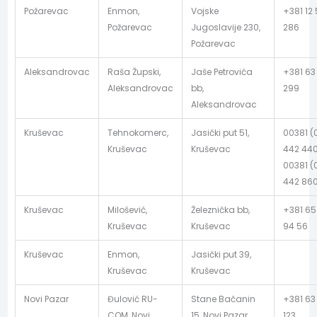
Požarevac
Enmon,
Vojske
+381 12 
Požarevac
Jugoslavije 230,
286
Požarevac
Aleksandrovac
Raša Župski,
Jaše Petrovića
+381 63
Aleksandrovac
bb,
299
Aleksandrovac
Kruševac
Tehnokomerc,
Jasički put 51,
00381 (
Kruševac
Kruševac
442 440
00381 (
442 86
Kruševac
Milošević,
Železnička bb,
+381 65
Kruševac
Kruševac
94 56
Kruševac
Enmon,
Jasički put 39,
Kruševac
Kruševac
Novi Pazar
Đulović RU-
Stane Bačanin
+381 63
COM, Novi
15, Novi Pazar
123