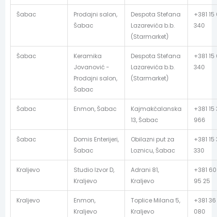
Šabac
Prodajni salon,
Despota Stefana
+381 15
Šabac
Lazarevića b.b.
340
(Starmarket)
Šabac
Keramika
Despota Stefana
+381 15
Jovanović -
Lazarevića b.b.
340
Prodajni salon,
(Starmarket)
Šabac
Šabac
Enmon, Šabac
Kajmakčalanska
+381 15 
13, Šabac
966
Šabac
Domis Enterijeri,
Obilazni put za
+381 15 
Šabac
Loznicu, Šabac
330
Kraljevo
Studio Izvor D,
Adrani 81,
+381 60
Kraljevo
Kraljevo
95 25
Kraljevo
Enmon,
Toplice Milana 5,
+381 36
Kraljevo
Kraljevo
080