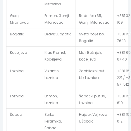
Mitrovica
Gornji
Enmon, Gornji
Rudnička 35,
+381 32
Milanovac
Milanovac
Gornji Milanovac
109
Bogatić
Džavić, Bogatić
Sveto polje bb,
+381 15
Bogatić
76 18
Koceljeva
Klas Promet,
Mali Bošnjak,
+381 65
Koceljeva
Koceljeva
67 40
Loznica
Vizantin,
Zaobilazni put
+381 15 
Loznica
bb, Loznica
221 / +3
571 512
Loznica
Enmon,
Šabački put 39,
+381 15
Loznica
Loznica
619
Šabac
Zorka
Hajduk Veljkova
+381 15 
keramika,
1, Šabac
012
Šabac