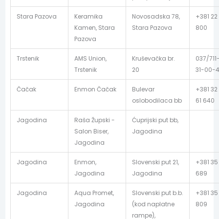
Stara Pazova
Keramika
Novosadska 78,
+381 22
Kamen, Stara
Stara Pazova
800
Pazova
Trstenik
AMS Union,
Kruševačka br.
037/711
Trstenik
20
31-00-
Čačak
Enmon Čačak
Bulevar
+381 32
oslobodilaca bb
61 640
Jagodina
Raša Župski -
Ćuprijski put bb,
Salon Biser,
Jagodina
Jagodina
Jagodina
Enmon,
Slovenski put 21,
+381 35
Jagodina
Jagodina
689
Jagodina
Aqua Promet,
Slovenski put b.b.
+381 35
Jagodina
(kod naplatne
809
rampe),