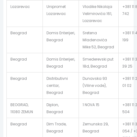
Lazarevac
Unipromet
Vladike Nikolaja
+381 11 
Lazarevac
Velimirovića 161,
742
Lazarevac
Beograd
Domis Enterijeri,
Sretena
+381 11 
Beograd
Mladenovića
199
Mike 52, Beograd
Beograd
Domis Enterijeri,
Smederevski put
+381 11 
Beograd
18d, Beograd
39 25
Beograd
Distributivni
Dunavska 93
+381 11 
centar,
(Viline vode),
01 02
Beograd
Beograd
BEOGRAD,
Diplon,
1 NOVA 15
+381 11 
11080 ZEMUN
Beograd
504
Beograd
Dim Trade,
Zemunska 29,
+381 11 
Beograd
Beograd
054 / +3