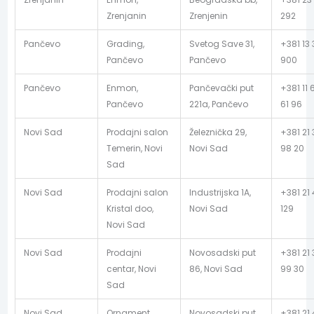
Zrenjanin
Zrenjenin
292
Pančevo
Grading,
Svetog Save 31,
+381 13 
Pančevo
Pančevo
900
Pančevo
Enmon,
Pančevački put
+381 11 
Pančevo
221a, Pančevo
61 96
Novi Sad
Prodajni salon
Železnička 29,
+381 21
Temerin, Novi
Novi Sad
98 20
Sad
Novi Sad
Prodajni salon
Industrijska 1A,
+381 21
Kristal doo,
Novi Sad
129
Novi Sad
Novi Sad
Prodajni
Novosadski put
+381 21
centar, Novi
86, Novi Sad
99 30
Sad
Novi Sad
Ornament
Novosadski put
+381 21