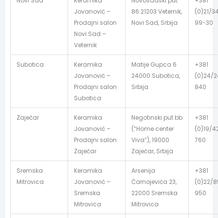
Novi Sad
Keramika
Novosadski put
+381
Jovanović –
86 21203 Veternik,
(0)21/3
Prodajni salon
Novi Sad, Srbija
99-30
Novi Sad –
Veternik
Subotica
Keramika
Matije Gupca 6
+381
Jovanović –
24000 Subotica,
(0)24/
Prodajni salon
Srbija
840
Subotica
Zaječar
Keramika
Negotinski put bb
+381
Jovanović –
(“Home center
(0)19/4
Prodajni salon
Viva”), 19000
760
Zaječar
Zaječar, Srbija
Sremska
Keramika
Arsenija
+381
Mitrovica
Jovanović –
Čarnojevića 23,
(0)22/
Sremska
22000 Sremska
950
Mitrovica
Mitrovica