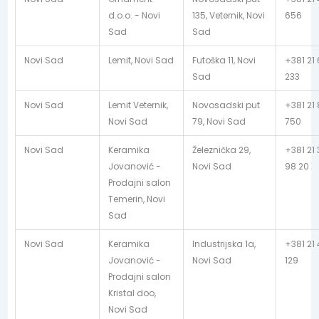
d.o.o. - Novi
135, Veternik, Novi
656
Sad
Sad
Novi Sad
Lemit, Novi Sad
Futoška 11, Novi
+381 21 
Sad
233
Novi Sad
Lemit Veternik,
Novosadski put
+381 21
Novi Sad
79, Novi Sad
750
Novi Sad
Keramika
Železnička 29,
+381 21
Jovanović -
Novi Sad
98 20
Prodajni salon
Temerin, Novi
Sad
Novi Sad
Keramika
Industrijska 1a,
+381 21
Jovanović -
Novi Sad
129
Prodajni salon
Kristal doo,
Novi Sad