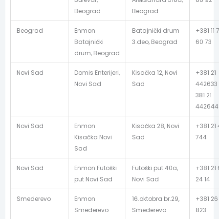
Beograd
Beograd
Beograd
Enmon
Batajnički drum
+381 11 
Batajnički
3.deo, Beograd
60 73
drum, Beograd
Novi Sad
Domis Enterijeri,
Kisačka 12, Novi
+381 21
Novi Sad
Sad
442633 
381 21
442644
Novi Sad
Enmon
Kisačka 28, Novi
+381 21
Kisačka Novi
Sad
744
Sad
Novi Sad
Enmon Futoški
Futoški put 40a,
+381 21
put Novi Sad
Novi Sad
24 14
Smederevo
Enmon
16.oktobra br.29,
+381 26
Smederevo
Smederevo
823