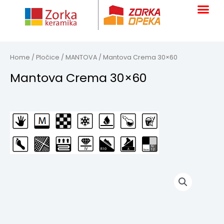
Skip
to
content
Home
/
Pločice
/
MANTOVA
/ Mantova Crema 30×60
Mantova Crema 30×60