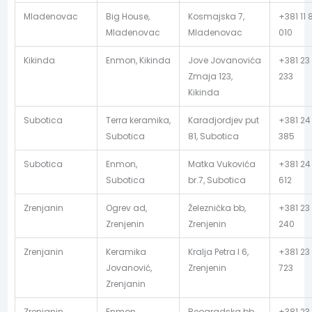
Mladenovac
Big House,
Kosmajska 7,
+381 11
Mladenovac
Mladenovac
010
Kikinda
Enmon, Kikinda
Jove Jovanovića
+381 23
Zmaja 123,
233
Kikinda
Subotica
Terra keramika,
Karadjordjev put
+381 24
Subotica
81, Subotica
385
Subotica
Enmon,
Matka Vukovića
+381 24
Subotica
br.7, Subotica
612
Zrenjanin
Ogrev ad,
Železnička bb,
+381 23
Zrenjenin
Zrenjenin
240
Zrenjanin
Keramika
Kralja Petra I 6,
+381 23 
Jovanović,
Zrenjenin
723
Zrenjanin
Zrenjanin
Enmon,
Beogradska bb,
+381 23