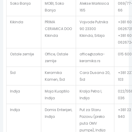
Soko Banja
MOBI, Soko
Alekse Markisica
069/77
Banja
165
66
Kikinda
PRIMA
Vojvode Putnika
+381 60
CERAMICA DOO
90 23300
062672
Kikinda
Kikinda, Srbija
+381 60
062672
Ostale zemlje
Office, Ostale
office@zorka-
015 600
zemlje
keramika.rs
Šid
Keramika
Cara Dusana 20,
+381 22
Kamen, Šid
Šid
103
Inđija
Moja Kuaptilo
Kralja Petra I,
022/55
Inđija
Inđija
036
Inđija
Domis Enterijeri,
Put za Staru
+381 22
Inđija
Pazovu (preko
940
puta OMV
pumpe), Inđija