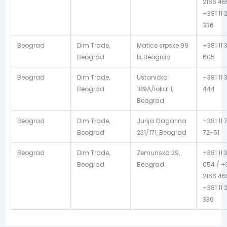
2166 46
+381 11 
336
Beograd
Dim Trade,
Matice srpske 99
+381 11 
Beograd
b, Beograd
605
Beograd
Dim Trade,
Ustanička
+381 11 
Beograd
189A/lokal 1,
444
Beograd
Beograd
Dim Trade,
Jurija Gagarina
+381 11 
Beograd
231/171, Beograd
72-51
Beograd
Dim Trade,
Zemunska 29,
+381 11 
Beograd
Beograd
054 / +3
2166 46
+381 11 
336