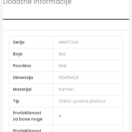
Dodatne informacije
Additional information
Serija
MANTOVA
Boja
Bež
Površina
Mat
Dimenzija
30x60x0,9
Materijal
Kamen
Tip
Zidna i podna pločica
Protivkliznost
A
za bose noge
Protivkliznost