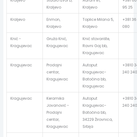
Kraljevo
Studio Izvor D,
Adrani 81,
+381 60
Kraljevo
Kraljevo
95 25
Kraljevo
Enmon,
Toplice Milana 5,
+381 36
Kraljevo
Kraljevo
080
Knić -
Gruža Knić,
Knić stovarište,
Kragujevac
Kragujevac
Ravni Gaj bb,
Kragujevac
Kragujevac
Prodajni
Autoput
+3810 3
centar,
Kragujevac-
240 24
Kragujevac
Batočina bb,
Kragujevac
Kragujevac
Keramika
Autoput
+3810 3
Jovanović -
Kragujevac-
240 24
Prodajni
Batočina bb,
centar,
34229 Žirovnica,
Kragujevac
Srbija