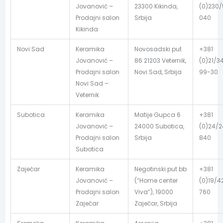
Jovanović –
23300 Kikinda,
(0)230
Prodajni salon
Srbija
040
Kikinda
Novi Sad
Keramika
Novosadski put
+381
Jovanović –
86 21203 Veternik,
(0)21/3
Prodajni salon
Novi Sad, Srbija
99-30
Novi Sad –
Veternik
Subotica
Keramika
Matije Gupca 6
+381
Jovanović –
24000 Subotica,
(0)24/
Prodajni salon
Srbija
840
Subotica
Zaječar
Keramika
Negotinski put bb
+381
Jovanović –
(“Home center
(0)19/4
Prodajni salon
Viva”), 19000
760
Zaječar
Zaječar, Srbija