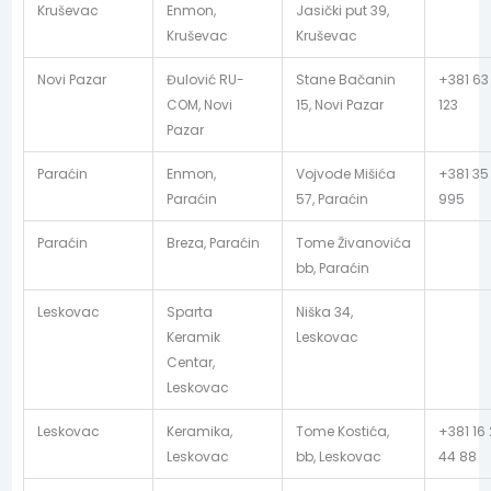
Kruševac
Enmon,
Jasički put 39,
Kruševac
Kruševac
Novi Pazar
Đulović RU-
Stane Bačanin
+381 63
COM, Novi
15, Novi Pazar
123
Pazar
Paraćin
Enmon,
Vojvode Mišića
+381 35
Paraćin
57, Paraćin
995
Paraćin
Breza, Paraćin
Tome Živanovića
bb, Paraćin
Leskovac
Sparta
Niška 34,
Keramik
Leskovac
Centar,
Leskovac
Leskovac
Keramika,
Tome Kostića,
+381 16
Leskovac
bb, Leskovac
44 88