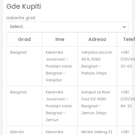
Gde Kupiti
Izaberite grad
Grad
Ime
Adresa
Tele
Beograd
Keramika
Višnjička ulica br.
+381
Jovanović –
45 B, 11080
(0)11/44
Prodajni salon
Beograd –
20-00
Beograd –
Palilula, Srbija
Višnjička
Beograd
Keramika
Autoput za Novi
+381
Jovanović –
Sad 102 11080
(0)11/31
Prodajni salon
Beograd –
84-23
Beograd –
Zemun, Srbija
Zemun
Kikinda
Keramika
Miloša Velikog 22
+381