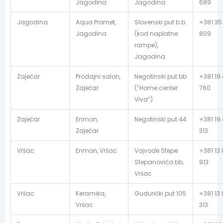
Jagodina
Jagodina
689
Jagodina
Aqua Promet,
Slovenski put b.b.
+381 35
Jagodina
(kod naplatne
809
rampe),
Jagodina
Zaječar
Prodajni salon,
Negotinski put bb
+381 19
Zaječar
(“Home center
760
Viva”)
Zaječar
Enmon,
Negotinski put 44
+381 19
Zaječar
313
Vršac
Enmon, Vršac
Vojvode Stepe
+381 13
Stepanovića bb,
913
Vršac
Vršac
Keramika,
Gudurički put 105
+381 13
Vršac
313