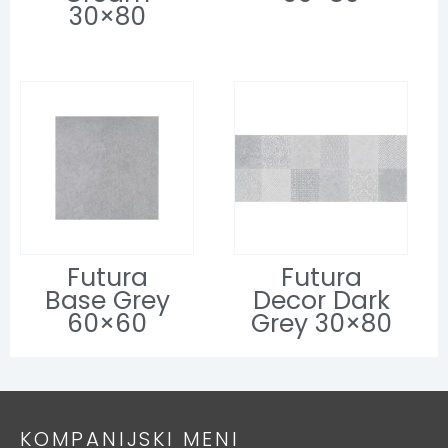
30×80
Futura
Futura
Base Grey
Decor Dark
60×60
Grey 30×80
KOMPANIJSKI MENI