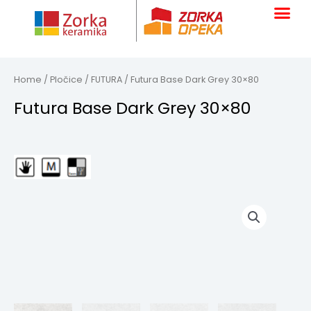
Skip
to
content
Home
/
Pločice
/
FUTURA
/ Futura Base Dark Grey 30×80
Futura Base Dark Grey 30×80