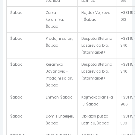
Loznica
Loznica
619
Šabac
Zorka
Hajduk Veljkova
+381 15 
keramika,
1, Šabac
012
Šabac
Šabac
Prodajni salon,
Despota Stefana
+381 15
Šabac
Lazarevića b.b.
340
(Starmarket)
Šabac
Keramika
Despota Stefana
+381 15
Jovanović -
Lazarevića b.b.
340
Prodajni salon,
(Starmarket)
Šabac
Šabac
Enmon, Šabac
Kajmakčalanska
+381 15 
13, Šabac
966
Šabac
Domis Enterijeri,
Obilazni put za
+381 15 
Šabac
Loznicu, Šabac
330