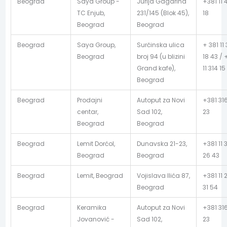
Beograd
Saya Group -
Jurija Gagarina
+381 11 
TC Enjub,
231/145 (Blok 45),
18
Beograd
Beograd
Beograd
Saya Group,
Surčinska ulica
+ 381 11 
Beograd
broj 94 (u blizini
18 43 / 
Grand kafe),
11 314 15
Beograd
Beograd
Prodajni
Autoput za Novi
+381 31
centar,
Sad 102,
23
Beograd
Beograd
Beograd
Lemit Dorćol,
Dunavska 21-23,
+381 11 
Beograd
Beograd
26 43
Beograd
Lemit, Beograd
Vojislava Ilića 87,
+381 11 
Beograd
31 54
Beograd
Keramika
Autoput za Novi
+381 31
Jovanović -
Sad 102,
23