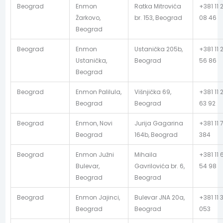
Beograd
Enmon
Ratka Mitrovića
+381 11 
Žarkovo,
br. 153, Beograd
08 46
Beograd
Beograd
Enmon
Ustanička 205b,
+381 11 
Ustanička,
Beograd
56 86
Beograd
Beograd
Enmon Palilula,
Višnjička 69,
+381 11 
Beograd
Beograd
63 92
Beograd
Enmon, Novi
Jurija Gagarina
+381 11 
Beograd
164b, Beograd
384
Beograd
Enmon Južni
Mihaila
+381 11 
Bulevar,
Gavrilovića br. 6,
54 98
Beograd
Beograd
Beograd
Enmon Jajinci,
Bulevar JNA 20a,
+381 11 
Beograd
Beograd
053