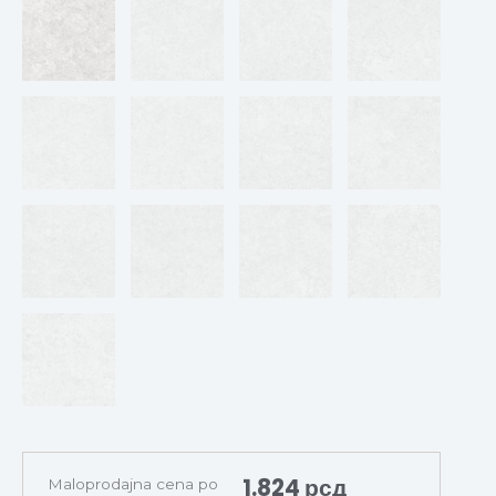
1.824
рсд
Maloprodajna cena po