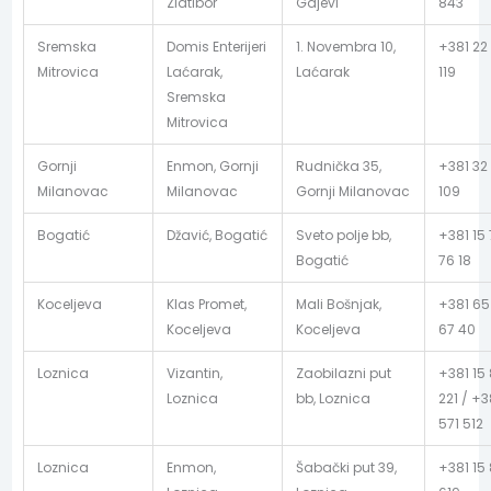
Zlatibor
Gajevi
843
Sremska
Domis Enterijeri
1. Novembra 10,
+381 22
Mitrovica
Laćarak,
Laćarak
119
Sremska
Mitrovica
Gornji
Enmon, Gornji
Rudnička 35,
+381 32
Milanovac
Milanovac
Gornji Milanovac
109
Bogatić
Džavić, Bogatić
Sveto polje bb,
+381 15
Bogatić
76 18
Koceljeva
Klas Promet,
Mali Bošnjak,
+381 65
Koceljeva
Koceljeva
67 40
Loznica
Vizantin,
Zaobilazni put
+381 15 
Loznica
bb, Loznica
221 / +3
571 512
Loznica
Enmon,
Šabački put 39,
+381 15