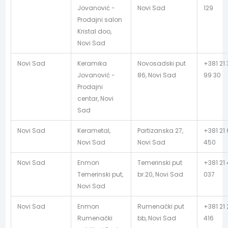
Jovanović -
Novi Sad
129
Prodajni salon
Kristal doo,
Novi Sad
Novi Sad
Keramika
Novosadski put
+381 21
Jovanović -
86, Novi Sad
99 30
Prodajni
centar, Novi
Sad
Novi Sad
Kerametal,
Partizanska 27,
+381 21
Novi Sad
Novi Sad
450
Novi Sad
Enmon
Temerinski put
+381 21 
Temerinski put,
br.20, Novi Sad
037
Novi Sad
Novi Sad
Enmon
Rumenački put
+381 21 
Rumenački
bb, Novi Sad
416