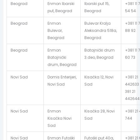
Beograd
Enmon Ibarski
Ibarski put 15,
+381 11 
put, Beograd
Beograd
54 54
Beograd
Enmon
Bulevar Kralja
+381 11 
Bulevar,
Aleksandra 518a,
88 92
Beograd
Beograd
Beograd
Enmon
Batajnički drum
+381 11 
Batajnički
3.deo, Beograd
60 73
drum, Beograd
Novi Sad
Domis Enterijeri,
Kisačka 12, Novi
+381 21
Novi Sad
Sad
442633 
381 21
442644
Novi Sad
Enmon
Kisačka 28, Novi
+381 21
Kisačka Novi
Sad
744
Sad
Novi Sad
Enmon Futoški
Futoški put 40a,
+381 21