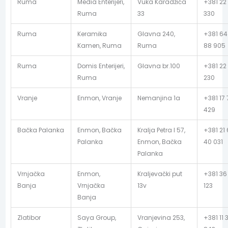
Ruma
Media Enterijeri,
Vuka Karadžića
+381 22
Ruma
33
330
Ruma
Keramika
Glavna 240,
+381 64
Kamen, Ruma
Ruma
88 905
Ruma
Domis Enterijeri,
Glavna br.100
+381 22
Ruma
230
Vranje
Enmon, Vranje
Nemanjina 1a
+381 17 
429
Bačka Palanka
Enmon, Bačka
Kralja Petra I 57,
+381 21
Palanka
Enmon, Bačka
40 031
Palanka
Vrnjačka
Enmon,
Kraljevački put
+381 36
Banja
Vrnjačka
13v
123
Banja
Zlatibor
Saya Group,
Vranjevina 253,
+381 11 3