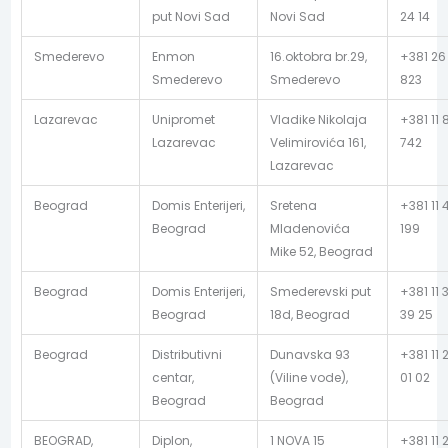
put Novi Sad
Novi Sad
24 14
Smederevo
Enmon
16.oktobra br.29,
+381 26
Smederevo
Smederevo
823
Lazarevac
Unipromet
Vladike Nikolaja
+381 11 
Lazarevac
Velimirovića 161,
742
Lazarevac
Beograd
Domis Enterijeri,
Sretena
+381 11 
Beograd
Mladenovića
199
Mike 52, Beograd
Beograd
Domis Enterijeri,
Smederevski put
+381 11 
Beograd
18d, Beograd
39 25
Beograd
Distributivni
Dunavska 93
+381 11 
centar,
(Viline vode),
01 02
Beograd
Beograd
BEOGRAD,
Diplon,
1 NOVA 15
+381 11 