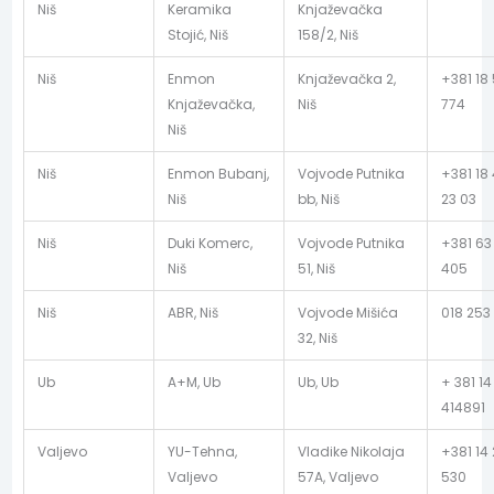
Niš
Keramika
Knjaževačka
Stojić, Niš
158/2, Niš
Niš
Enmon
Knjaževačka 2,
+381 18
Knjaževačka,
Niš
774
Niš
Niš
Enmon Bubanj,
Vojvode Putnika
+381 18
Niš
bb, Niš
23 03
Niš
Duki Komerc,
Vojvode Putnika
+381 63
Niš
51, Niš
405
Niš
ABR, Niš
Vojvode Mišića
018 253
32, Niš
Ub
A+M, Ub
Ub, Ub
+ 381 14
414891
Valjevo
YU-Tehna,
Vladike Nikolaja
+381 14 
Valjevo
57A, Valjevo
530