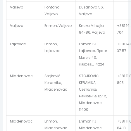
Valjevo
Fontana,
Dušanova 56,
Valjevo
Valjevo
Valjevo
Enmon, Valjevo
Kneza Mihajla
+381 14
84-86, Valjevo
704
Lajkovac
Enmon,
Enmon PJ
+381 14
Lajkovac
Lajkovac, Проте
37 57
Матеје 40,
Лајковац 14224
Mladenovac
Stojković
STOJKOVIĆ
+381 11 
Keramika,
KERAMIKA,
803
Mladenovac
Светолика
Ранковића 127 b,
Mladenovac
11400
Mladenovac
Enmon,
Enmon PJ
+381 11 
Mladenovac
Mladenovac,
84 13