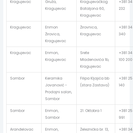
Kragujevac
Gruža,
Kragujevačkog
+381 34
Kragujevac
Bataljona 60,
232
Kragujevac
Kragujevac
Enmon
Žirovnica,
+381 34
Žirovica,
Kragujevac
340
Kragujevac
Kragujevac
Enmon,
Srete
+381 34
Kragujevac
Mladenovića 1b,
100 200
Kragujevac
Sombor
Keramika
Filipa Kljajića bb
+381 25
Jovanović -
(stara Zastava)
140
Prodajni salon,
Sombor
Sombor
Enmon,
21. Oktobra 1
+381 25
Sombor
991
Aranđelovac
Enmon,
Železnička br. 13,
+381 34