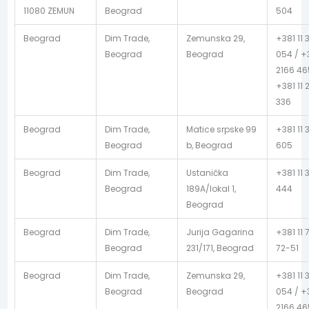
11080 ZEMUN
Beograd
504
Beograd
Dim Trade,
Zemunska 29,
+381 11 
Beograd
Beograd
054 / +3
2166 46
+381 11 
336
Beograd
Dim Trade,
Matice srpske 99
+381 11 
Beograd
b, Beograd
605
Beograd
Dim Trade,
Ustanička
+381 11 
Beograd
189A/lokal 1,
444
Beograd
Beograd
Dim Trade,
Jurija Gagarina
+381 11 
Beograd
231/171, Beograd
72-51
Beograd
Dim Trade,
Zemunska 29,
+381 11 
Beograd
Beograd
054 / +3
2166 46