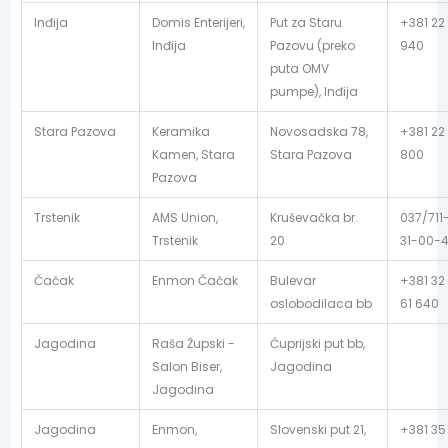
Inđija
Domis Enterijeri,
Put za Staru
+381 22
Inđija
Pazovu (preko
940
puta OMV
pumpe), Inđija
Stara Pazova
Keramika
Novosadska 78,
+381 22
Kamen, Stara
Stara Pazova
800
Pazova
Trstenik
AMS Union,
Kruševačka br.
037/711
Trstenik
20
31-00-
Čačak
Enmon Čačak
Bulevar
+381 32
oslobodilaca bb
61 640
Jagodina
Raša Župski -
Ćuprijski put bb,
Salon Biser,
Jagodina
Jagodina
Jagodina
Enmon,
Slovenski put 21,
+381 35