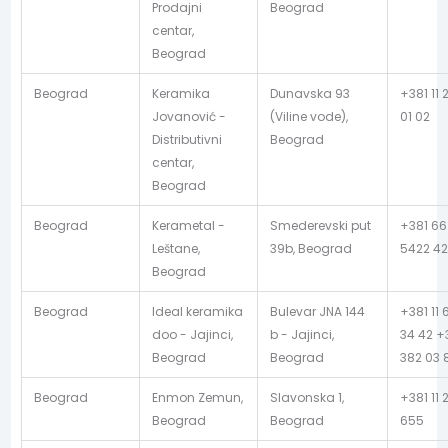
Prodajni
Beograd
centar,
Beograd
Beograd
Keramika
Dunavska 93
+381 11 
Jovanović -
(Viline vode),
01 02
Distributivni
Beograd
centar,
Beograd
Beograd
Kerametal -
Smederevski put
+381 66
Leštane,
39b, Beograd
5422 4
Beograd
Beograd
Ideal keramika
Bulevar JNA 144
+381 11 
doo - Jajinci,
b - Jajinci,
34 42 +3
Beograd
Beograd
382 03 
Beograd
Enmon Zemun,
Slavonska 1,
+381 11 
Beograd
Beograd
655