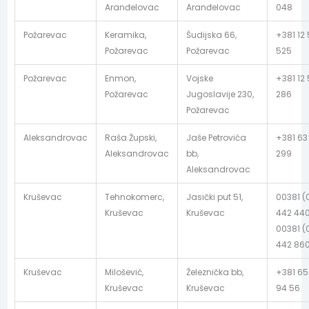
Aranđelovac
Aranđelovac
048
Požarevac
Keramika,
Šudijska 66,
+381 12
Požarevac
Požarevac
525
Požarevac
Enmon,
Vojske
+381 12 
Požarevac
Jugoslavije 230,
286
Požarevac
Aleksandrovac
Raša Župski,
Jaše Petrovića
+381 63
Aleksandrovac
bb,
299
Aleksandrovac
Kruševac
Tehnokomerc,
Jasički put 51,
00381 (
Kruševac
Kruševac
442 440
00381 (
442 86
Kruševac
Milošević,
Železnička bb,
+381 65
Kruševac
Kruševac
94 56