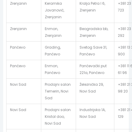
Zrenjanin
Keramika
Kralja Petra I 6,
+381 23 
Jovanović,
Zrenjenin
723
Zrenjanin
Zrenjanin
Enmon,
Beogradska bb,
+381 23
Zrenjanin
Zrenjenin
292
Pančevo
Grading,
Svetog Save 31,
+381 13 
Pančevo
Pančevo
900
Pančevo
Enmon,
Pančevački put
+381 11 
Pančevo
221a, Pančevo
61 96
Novi Sad
Prodajni salon
Železnička 29,
+381 21
Temerin, Novi
Novi Sad
98 20
Sad
Novi Sad
Prodajni salon
Industrijska 1A,
+381 21
Kristal doo,
Novi Sad
129
Novi Sad