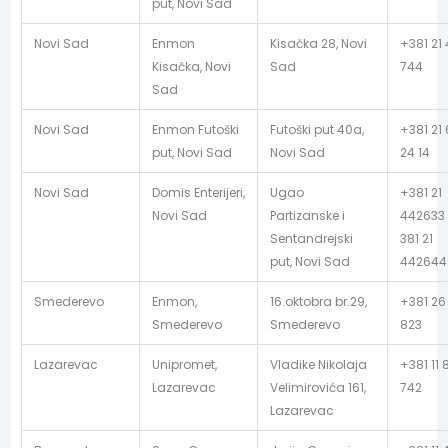
put, Novi Sad
Novi Sad
Enmon
Kisačka 28, Novi
+381 21
Kisačka, Novi
Sad
744
Sad
Novi Sad
Enmon Futoški
Futoški put 40a,
+381 21
put, Novi Sad
Novi Sad
24 14
Novi Sad
Domis Enterijeri,
Ugao
+381 21
Novi Sad
Partizanske i
442633 
Sentandrejski
381 21
put, Novi Sad
442644
Smederevo
Enmon,
16.oktobra br.29,
+381 26
Smederevo
Smederevo
823
Lazarevac
Unipromet,
Vladike Nikolaja
+381 11 
Lazarevac
Velimirovića 161,
742
Lazarevac