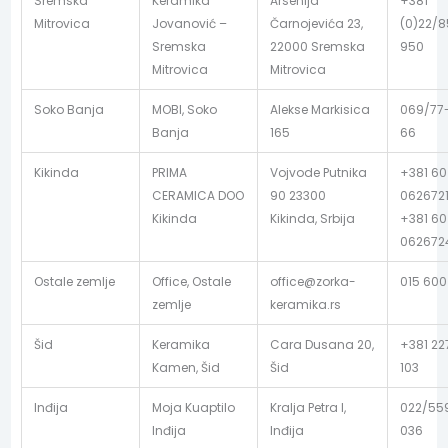
Sremska
Keramika
Arsenija
+381
Mitrovica
Jovanović –
Čarnojevića 23,
(0)22/
Sremska
22000 Sremska
950
Mitrovica
Mitrovica
Soko Banja
MOBI, Soko
Alekse Markisica
069/77
Banja
165
66
Kikinda
PRIMA
Vojvode Putnika
+381 60
CERAMICA DOO
90 23300
062672
Kikinda
Kikinda, Srbija
+381 60
062672
Ostale zemlje
Office, Ostale
office@zorka-
015 600
zemlje
keramika.rs
Šid
Keramika
Cara Dusana 20,
+381 22
Kamen, Šid
Šid
103
Inđija
Moja Kuaptilo
Kralja Petra I,
022/55
Inđija
Inđija
036