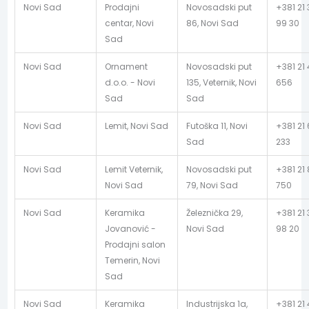
Novi Sad
Prodajni
Novosadski put
+381 21
centar, Novi
86, Novi Sad
99 30
Sad
Novi Sad
Ornament
Novosadski put
+381 21
d.o.o. - Novi
135, Veternik, Novi
656
Sad
Sad
Novi Sad
Lemit, Novi Sad
Futoška 11, Novi
+381 21 
Sad
233
Novi Sad
Lemit Veternik,
Novosadski put
+381 21
Novi Sad
79, Novi Sad
750
Novi Sad
Keramika
Železnička 29,
+381 21
Jovanović -
Novi Sad
98 20
Prodajni salon
Temerin, Novi
Sad
Novi Sad
Keramika
Industrijska 1a,
+381 21