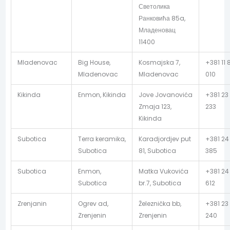
Светолика
Ранковића 85a,
Младеновац
11400
Mladenovac
Big House,
Kosmajska 7,
+381 11
Mladenovac
Mladenovac
010
Kikinda
Enmon, Kikinda
Jove Jovanovića
+381 23
Zmaja 123,
233
Kikinda
Subotica
Terra keramika,
Karadjordjev put
+381 24
Subotica
81, Subotica
385
Subotica
Enmon,
Matka Vukovića
+381 24
Subotica
br.7, Subotica
612
Zrenjanin
Ogrev ad,
Železnička bb,
+381 23
Zrenjenin
Zrenjenin
240