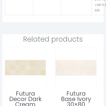
+381 11 
336
Related products
Futura
Futura
Decor Dark
Base Ivory
Cream
30×80