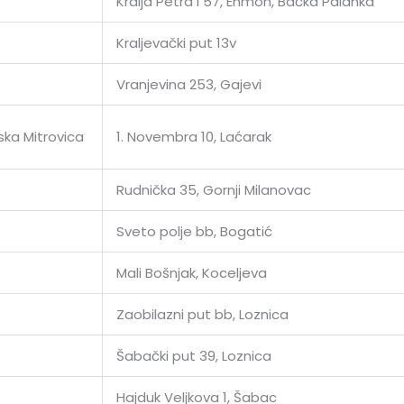
Kralja Petra I 57, Enmon, Bačka Palanka
Kraljevački put 13v
Vranjevina 253, Gajevi
ska Mitrovica
1. Novembra 10, Laćarak
Rudnička 35, Gornji Milanovac
Sveto polje bb, Bogatić
Mali Bošnjak, Koceljeva
Zaobilazni put bb, Loznica
Šabački put 39, Loznica
Hajduk Veljkova 1, Šabac