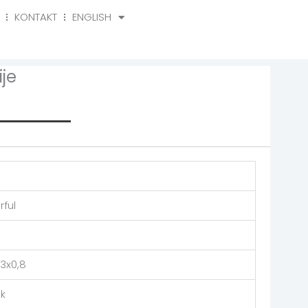
KONTAKT
ENGLISH
o
Kontakt
English
je
rmation
rful
3x0,8
ik