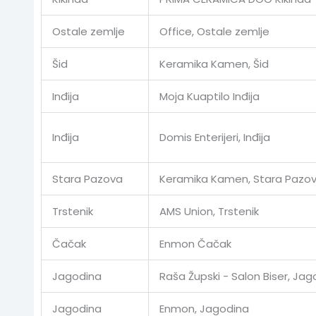
Ostale zemlje
Office, Ostale zemlje
Šid
Keramika Kamen, Šid
Inđija
Moja Kuaptilo Inđija
Inđija
Domis Enterijeri, Inđija
Stara Pazova
Keramika Kamen, Stara Pazo
Trstenik
AMS Union, Trstenik
Čačak
Enmon Čačak
Jagodina
Raša Župski - Salon Biser, Jag
Jagodina
Enmon, Jagodina