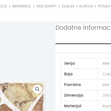
ČICE
REFERENCE
GDE KUPITI?
DIZAJN
KOPOVI
POSAO
eference
Gde kupiti?
Dizajn
Kopovi
Posa
Dodatne informaci
Additional info
Serija
ANA
Boja
Colo
Površina
Mat
Dimenzija
33x3
Materijal
Rust