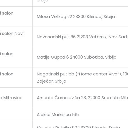
i salon
Miloša Velikog 22 23300 Kikinda, Srbija
 salon Novi
Novosadski put 86 21203 Veternik, Novi Sad, 
i salon
Matije Gupca 6 24000 Subotica, Srbija
i salon
Negotinski put bb (“Home center Viva”), 1
Zaječar, Srbija
 Mitrovica
Arsenija Čarnojevića 23, 22000 Sremska Mit
Alekse Markisica 165
Vojvode Putnika 90 23300 Kikinda, Srbija