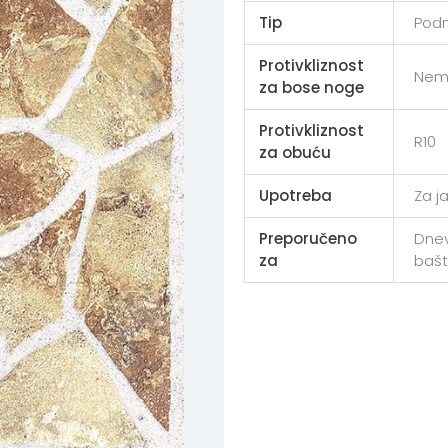
Tip
Podn
Protivkliznost
Nem
za bose noge
Protivkliznost
R10
za obuću
Upotreba
Za j
Preporučeno
Dnev
za
baš