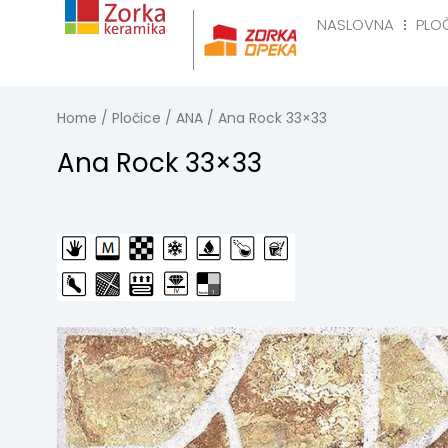
Skip
NASLOVNA
PLO
to
Naslovna
Pločice
R
content
Home
/
Pločice
/
ANA
/ Ana Rock 33×33
Ana Rock 33×33