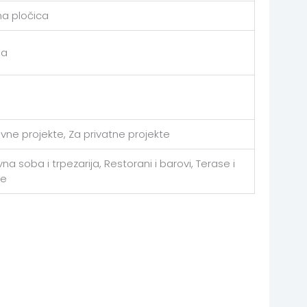
a pločica
a
avne projekte, Za privatne projekte
na soba i trpezarija, Restorani i barovi, Terase i
te