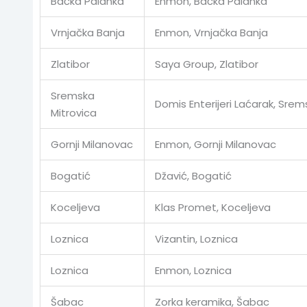
Bačka Palanka
Enmon, Bačka Palanka
Vrnjačka Banja
Enmon, Vrnjačka Banja
Zlatibor
Saya Group, Zlatibor
Sremska
Domis Enterijeri Laćarak, Srem
Mitrovica
Gornji Milanovac
Enmon, Gornji Milanovac
Bogatić
Džavić, Bogatić
Koceljeva
Klas Promet, Koceljeva
Loznica
Vizantin, Loznica
Loznica
Enmon, Loznica
Šabac
Zorka keramika, Šabac