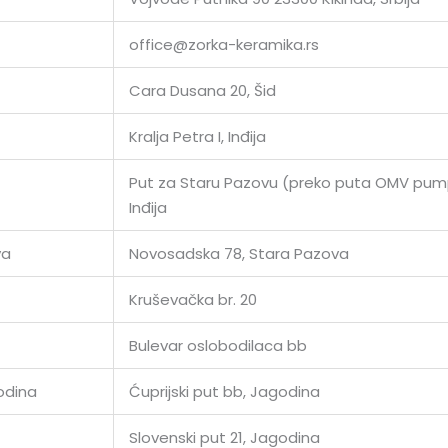
office@zorka-keramika.rs
Cara Dusana 20, Šid
Kralja Petra I, Inđija
Put za Staru Pazovu (preko puta OMV pum
Inđija
va
Novosadska 78, Stara Pazova
Kruševačka br. 20
Bulevar oslobodilaca bb
odina
Ćuprijski put bb, Jagodina
Slovenski put 21, Jagodina