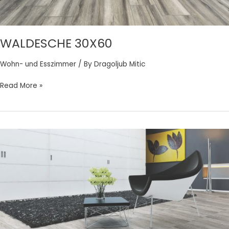
WALDESCHE 30X60
Wohn- und Esszimmer
/ By
Dragoljub Mitic
Read More »
BARDOLINO
MYRTO
45×45