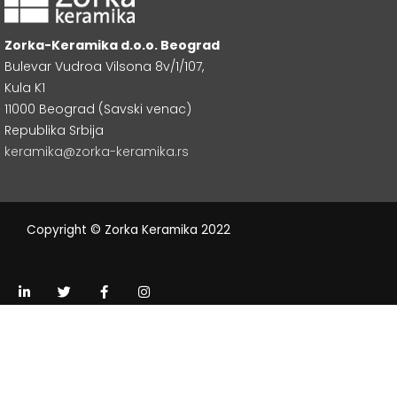
Zorka-Keramika d.o.o. Beograd
Bulevar Vudroa Vilsona 8v/1/107,
Kula K1
11000 Beograd (Savski venac)
Republika Srbija
keramika@zorka-keramika.rs
Copyright © Zorka Keramika 2022
L
T
F
I
i
w
a
n
n
i
c
s
k
t
e
t
e
t
b
a
d
e
o
g
i
r
o
r
n
k
a
-
-
m