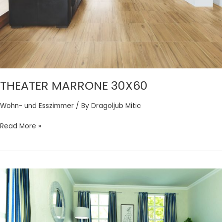
THEATER MARRONE 30X60
Wohn- und Esszimmer
/ By
Dragoljub Mitic
Read More »
THEATRECREME
30X60