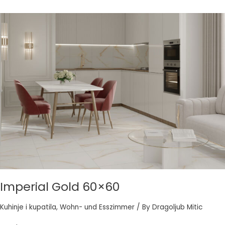
Imperial
Gold
60×60
Imperial Gold 60×60
Kuhinje i kupatila
,
Wohn- und Esszimmer
/ By
Dragoljub Mitic