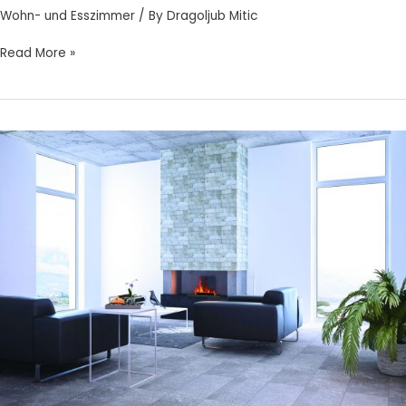
Wohn- und Esszimmer
/ By
Dragoljub Mitic
Read More »
TERRA-
ZIEGELGRAU
30X60