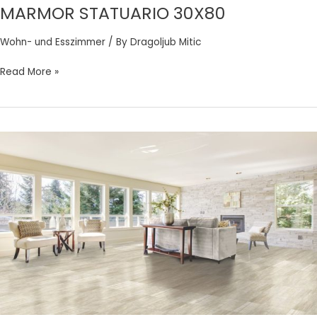
MARMOR STATUARIO 30X80
Wohn- und Esszimmer
/ By
Dragoljub Mitic
Read More »
MANTOVA
SABBIA
60X60