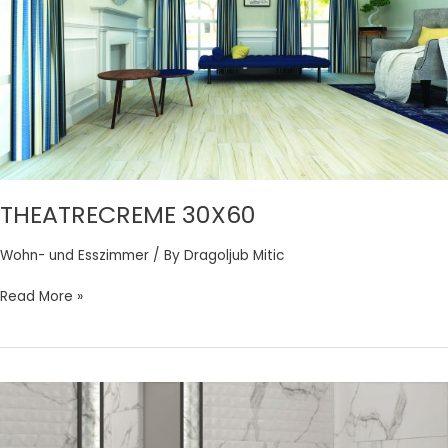
THEATRECREME 30X60
Wohn- und Esszimmer
/ By
Dragoljub Mitic
Read More »
MARMOR
STATUARIO
30X80