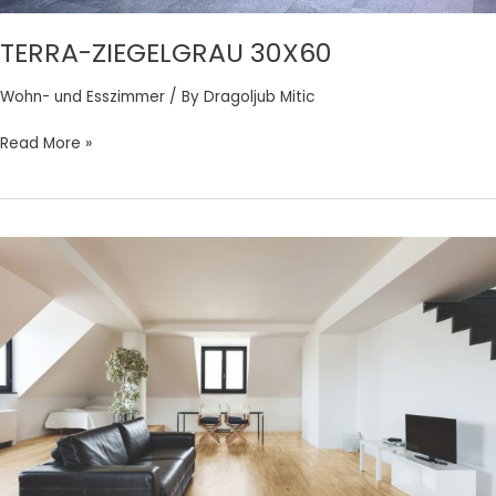
TERRA-ZIEGELGRAU 30X60
Wohn- und Esszimmer
/ By
Dragoljub Mitic
Read More »
THEATER
MARRONE
30X60