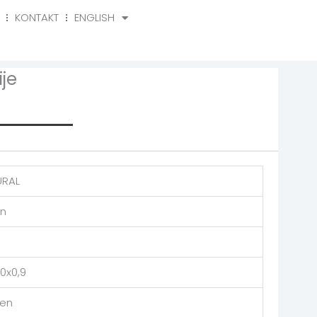
KONTAKT
ENGLISH
o
Kontakt
English
je
rmation
URAL
on
0x0,9
en