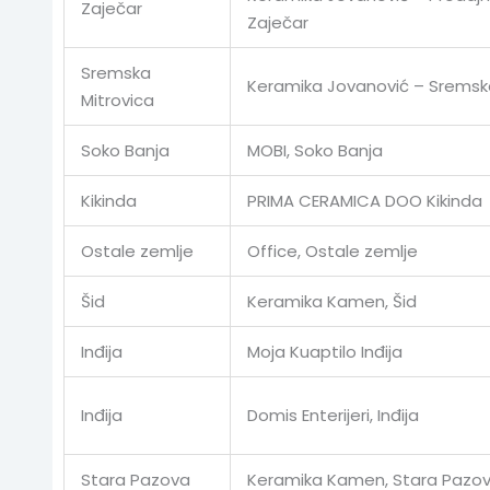
Zaječar
Zaječar
Sremska
Keramika Jovanović – Sremska
Mitrovica
Soko Banja
MOBI, Soko Banja
Kikinda
PRIMA CERAMICA DOO Kikinda
Ostale zemlje
Office, Ostale zemlje
Šid
Keramika Kamen, Šid
Inđija
Moja Kuaptilo Inđija
Inđija
Domis Enterijeri, Inđija
Stara Pazova
Keramika Kamen, Stara Pazo