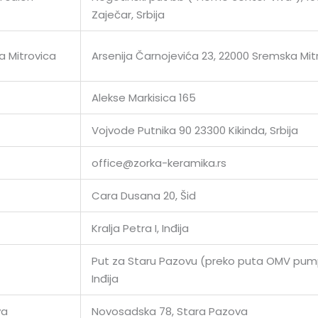
Zaječar, Srbija
 Mitrovica
Arsenija Čarnojevića 23, 22000 Sremska Mit
Alekse Markisica 165
Vojvode Putnika 90 23300 Kikinda, Srbija
office@zorka-keramika.rs
Cara Dusana 20, Šid
Kralja Petra I, Inđija
Put za Staru Pazovu (preko puta OMV pum
Inđija
va
Novosadska 78, Stara Pazova