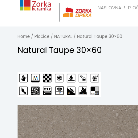
Skip
NASLOVNA
PLO
to
Naslovna
Pločice
R
content
Home
/
Pločice
/
NATURAL
/ Natural Taupe 30×60
Natural Taupe 30×60