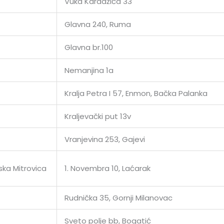
Vuka Karadžića 33
Glavna 240, Ruma
Glavna br.100
Nemanjina 1a
Kralja Petra I 57, Enmon, Bačka Palanka
Kraljevački put 13v
Vranjevina 253, Gajevi
ska Mitrovica
1. Novembra 10, Laćarak
Rudnička 35, Gornji Milanovac
Sveto polje bb, Bogatić