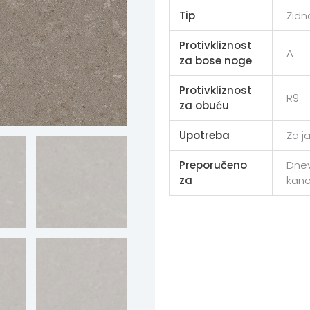
Tip
Zidn
Protivkliznost
A
za bose noge
Protivkliznost
R9
za obuću
Upotreba
Za j
Preporučeno
Dnev
za
kanc