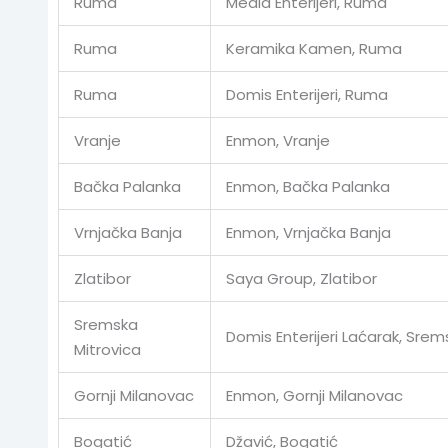
Ruma
Media Enterijeri, Ruma
Ruma
Keramika Kamen, Ruma
Ruma
Domis Enterijeri, Ruma
Vranje
Enmon, Vranje
Bačka Palanka
Enmon, Bačka Palanka
Vrnjačka Banja
Enmon, Vrnjačka Banja
Zlatibor
Saya Group, Zlatibor
Sremska
Domis Enterijeri Laćarak, Srem
Mitrovica
Gornji Milanovac
Enmon, Gornji Milanovac
Bogatić
Džavić, Bogatić