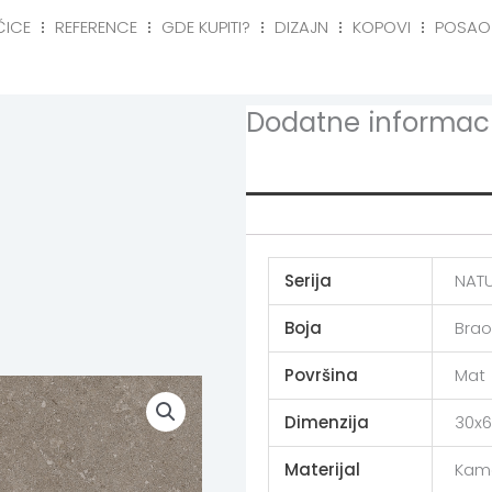
ČICE
REFERENCE
GDE KUPITI?
DIZAJN
KOPOVI
POSAO
eference
Gde kupiti?
Dizajn
Kopovi
Posa
Dodatne informaci
Additional info
Serija
NAT
Boja
Bra
Površina
Mat
Dimenzija
30x6
Materijal
Kam