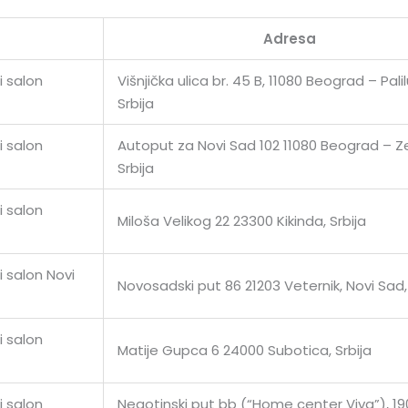
Adresa
i salon
Višnjička ulica br. 45 B, 11080 Beograd – Palil
Srbija
i salon
Autoput za Novi Sad 102 11080 Beograd – 
Srbija
i salon
Miloša Velikog 22 23300 Kikinda, Srbija
 salon Novi
Novosadski put 86 21203 Veternik, Novi Sad, 
i salon
Matije Gupca 6 24000 Subotica, Srbija
i salon
Negotinski put bb (“Home center Viva”), 1