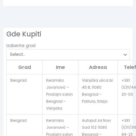
Gde Kupiti
Izaberite grad
Grad
Ime
Adresa
Tele
Beograd
Keramika
Višnjička ulica br.
+381
Jovanović –
45 B, 11080
(0)11/44
Prodajni salon
Beograd –
20-00
Beograd –
Palilula, Srbija
Višnjička
Beograd
Keramika
Autoput za Novi
+381
Jovanović –
Sad 102 11080
(0)11/31
Prodajni salon
Beograd –
84-23