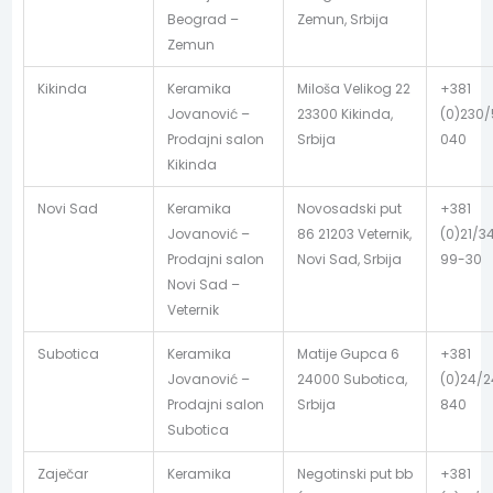
Beograd –
Zemun, Srbija
Zemun
Kikinda
Keramika
Miloša Velikog 22
+381
Jovanović –
23300 Kikinda,
(0)230
Prodajni salon
Srbija
040
Kikinda
Novi Sad
Keramika
Novosadski put
+381
Jovanović –
86 21203 Veternik,
(0)21/3
Prodajni salon
Novi Sad, Srbija
99-30
Novi Sad –
Veternik
Subotica
Keramika
Matije Gupca 6
+381
Jovanović –
24000 Subotica,
(0)24/
Prodajni salon
Srbija
840
Subotica
Zaječar
Keramika
Negotinski put bb
+381