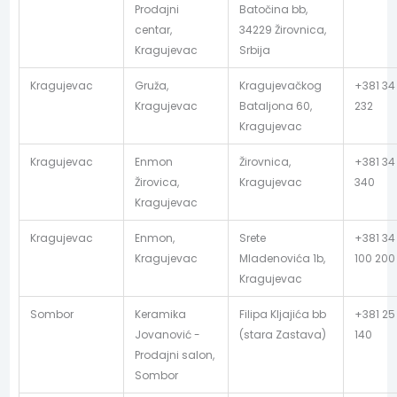
Prodajni
Batočina bb,
centar,
34229 Žirovnica,
Kragujevac
Srbija
Kragujevac
Gruža,
Kragujevačkog
+381 34
Kragujevac
Bataljona 60,
232
Kragujevac
Kragujevac
Enmon
Žirovnica,
+381 34
Žirovica,
Kragujevac
340
Kragujevac
Kragujevac
Enmon,
Srete
+381 34
Kragujevac
Mladenovića 1b,
100 200
Kragujevac
Sombor
Keramika
Filipa Kljajića bb
+381 25
Jovanović -
(stara Zastava)
140
Prodajni salon,
Sombor