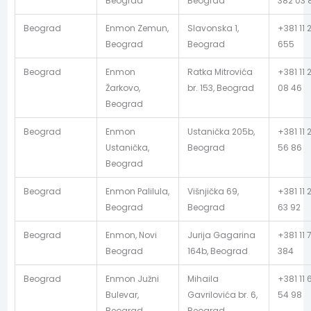
Beograd
Beograd
382 03 
Beograd
Enmon Zemun,
Slavonska 1,
+381 11 
Beograd
Beograd
655
Beograd
Enmon
Ratka Mitrovića
+381 11 
Žarkovo,
br. 153, Beograd
08 46
Beograd
Beograd
Enmon
Ustanička 205b,
+381 11 
Ustanička,
Beograd
56 86
Beograd
Beograd
Enmon Palilula,
Višnjička 69,
+381 11 
Beograd
Beograd
63 92
Beograd
Enmon, Novi
Jurija Gagarina
+381 11 
Beograd
164b, Beograd
384
Beograd
Enmon Južni
Mihaila
+381 11 
Bulevar,
Gavrilovića br. 6,
54 98
Beograd
Beograd