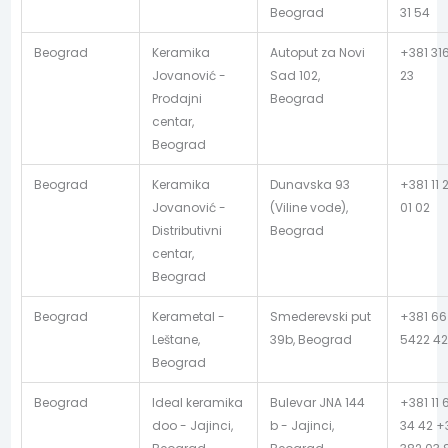
Beograd
31 54
Beograd
Keramika
Autoput za Novi
+381 31
Jovanović -
Sad 102,
23
Prodajni
Beograd
centar,
Beograd
Beograd
Keramika
Dunavska 93
+381 11 
Jovanović -
(Viline vode),
01 02
Distributivni
Beograd
centar,
Beograd
Beograd
Kerametal -
Smederevski put
+381 66
Leštane,
39b, Beograd
5422 4
Beograd
Beograd
Ideal keramika
Bulevar JNA 144
+381 11 
doo - Jajinci,
b - Jajinci,
34 42 +3