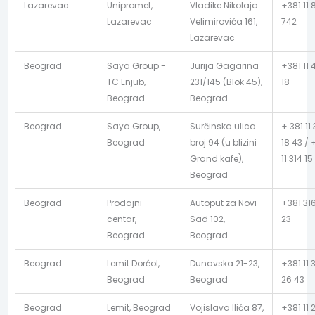
Lazarevac
Unipromet,
Vladike Nikolaja
+381 11 
Lazarevac
Velimirovića 161,
742
Lazarevac
Beograd
Saya Group -
Jurija Gagarina
+381 11 
TC Enjub,
231/145 (Blok 45),
18
Beograd
Beograd
Beograd
Saya Group,
Surčinska ulica
+ 381 11 
Beograd
broj 94 (u blizini
18 43 / 
Grand kafe),
11 314 15
Beograd
Beograd
Prodajni
Autoput za Novi
+381 31
centar,
Sad 102,
23
Beograd
Beograd
Beograd
Lemit Dorćol,
Dunavska 21-23,
+381 11 
Beograd
Beograd
26 43
Beograd
Lemit, Beograd
Vojislava Ilića 87,
+381 11 