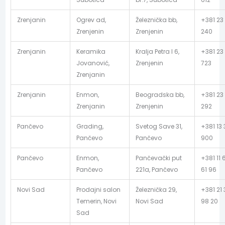
Zrenjanin
Ogrev ad,
Železnička bb,
+381 23
Zrenjenin
Zrenjenin
240
Zrenjanin
Keramika
Kralja Petra I 6,
+381 23 
Jovanović,
Zrenjenin
723
Zrenjanin
Zrenjanin
Enmon,
Beogradska bb,
+381 23
Zrenjanin
Zrenjenin
292
Pančevo
Grading,
Svetog Save 31,
+381 13 
Pančevo
Pančevo
900
Pančevo
Enmon,
Pančevački put
+381 11 
Pančevo
221a, Pančevo
61 96
Novi Sad
Prodajni salon
Železnička 29,
+381 21
Temerin, Novi
Novi Sad
98 20
Sad