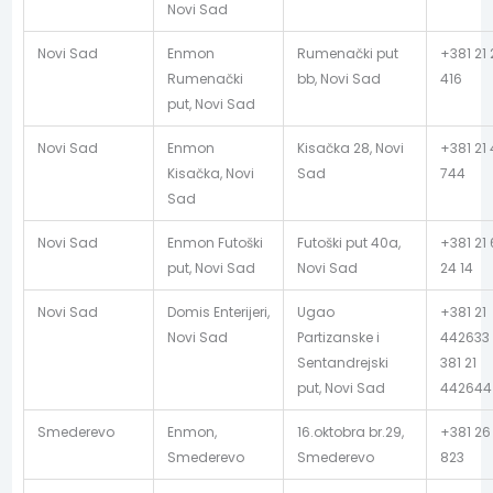
Novi Sad
Novi Sad
Enmon
Rumenački put
+381 21 
Rumenački
bb, Novi Sad
416
put, Novi Sad
Novi Sad
Enmon
Kisačka 28, Novi
+381 21
Kisačka, Novi
Sad
744
Sad
Novi Sad
Enmon Futoški
Futoški put 40a,
+381 21
put, Novi Sad
Novi Sad
24 14
Novi Sad
Domis Enterijeri,
Ugao
+381 21
Novi Sad
Partizanske i
442633 
Sentandrejski
381 21
put, Novi Sad
442644
Smederevo
Enmon,
16.oktobra br.29,
+381 26
Smederevo
Smederevo
823