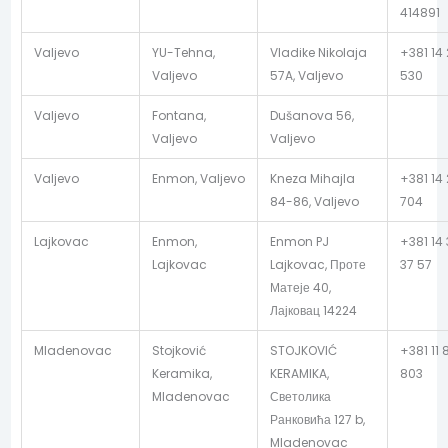
414891
Valjevo
YU-Tehna,
Vladike Nikolaja
+381 14 
Valjevo
57A, Valjevo
530
Valjevo
Fontana,
Dušanova 56,
Valjevo
Valjevo
Valjevo
Enmon, Valjevo
Kneza Mihajla
+381 14
84-86, Valjevo
704
Lajkovac
Enmon,
Enmon PJ
+381 14
Lajkovac
Lajkovac, Проте
37 57
Матеје 40,
Лајковац 14224
Mladenovac
Stojković
STOJKOVIĆ
+381 11 
Keramika,
KERAMIKA,
803
Mladenovac
Светолика
Ранковића 127 b,
Mladenovac