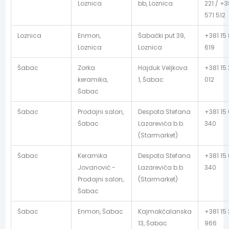
Loznica
bb, Loznica
221 / +3
571 512
Loznica
Enmon,
Šabački put 39,
+381 15
Loznica
Loznica
619
Šabac
Zorka
Hajduk Veljkova
+381 15 
keramika,
1, Šabac
012
Šabac
Šabac
Prodajni salon,
Despota Stefana
+381 15
Šabac
Lazarevića b.b.
340
(Starmarket)
Šabac
Keramika
Despota Stefana
+381 15
Jovanović -
Lazarevića b.b.
340
Prodajni salon,
(Starmarket)
Šabac
Šabac
Enmon, Šabac
Kajmakčalanska
+381 15 
13, Šabac
966