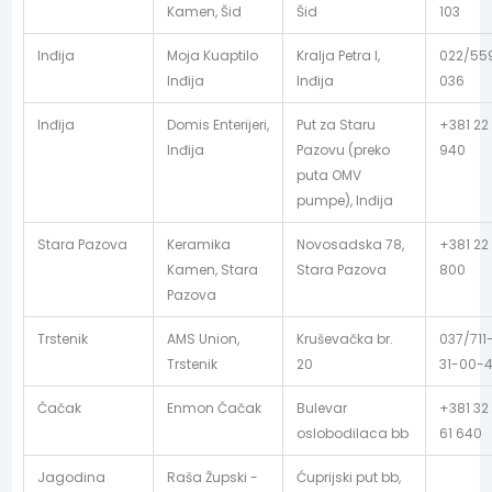
Kamen, Šid
Šid
103
Inđija
Moja Kuaptilo
Kralja Petra I,
022/55
Inđija
Inđija
036
Inđija
Domis Enterijeri,
Put za Staru
+381 22
Inđija
Pazovu (preko
940
puta OMV
pumpe), Inđija
Stara Pazova
Keramika
Novosadska 78,
+381 22
Kamen, Stara
Stara Pazova
800
Pazova
Trstenik
AMS Union,
Kruševačka br.
037/711
Trstenik
20
31-00-
Čačak
Enmon Čačak
Bulevar
+381 32
oslobodilaca bb
61 640
Jagodina
Raša Župski -
Ćuprijski put bb,