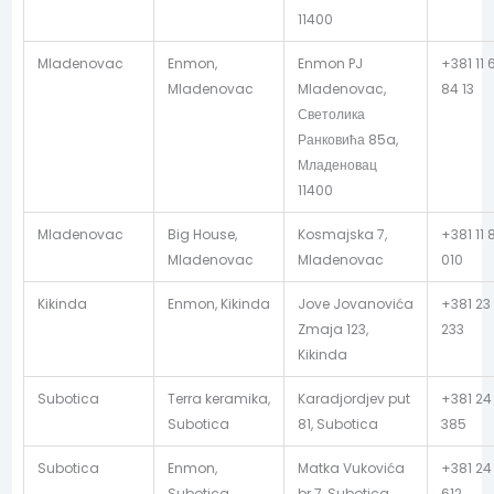
11400
Mladenovac
Enmon,
Enmon PJ
+381 11 
Mladenovac
Mladenovac,
84 13
Светолика
Ранковића 85a,
Младеновац
11400
Mladenovac
Big House,
Kosmajska 7,
+381 11
Mladenovac
Mladenovac
010
Kikinda
Enmon, Kikinda
Jove Jovanovića
+381 23
Zmaja 123,
233
Kikinda
Subotica
Terra keramika,
Karadjordjev put
+381 24
Subotica
81, Subotica
385
Subotica
Enmon,
Matka Vukovića
+381 24
Subotica
br.7, Subotica
612