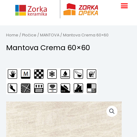
Skip
to
content
Home
/
Pločice
/
MANTOVA
/ Mantova Crema 60×60
Mantova Crema 60×60