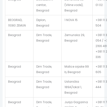
centar,
(Viline vode),
01 02
Beograd
Beograd
BEOGRAD,
Diplon,
1 NOVA 15
+381 11 
11080 ZEMUN
Beograd
504
Beograd
Dim Trade,
Zemunska 29,
+381 11 
Beograd
Beograd
054 / +3
2166 46
+381 11 
336
Beograd
Dim Trade,
Matice srpske 99
+381 11 
Beograd
b, Beograd
605
Beograd
Dim Trade,
Ustanička
+381 11 
Beograd
189A/lokal 1,
444
Beograd
Beograd
Dim Trade,
Jurija Gagarina
+381 11 