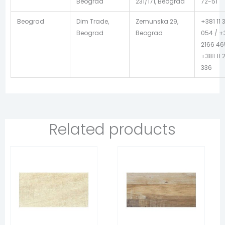
Beograd
231/171, Beograd
72-51
Beograd
Dim Trade,
Zemunska 29,
+381 11 
Beograd
Beograd
054 / +3
2166 46
+381 11 
336
Related products