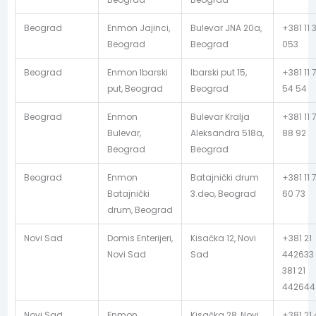
Beograd
Enmon Jajinci,
Bulevar JNA 20a,
+381 11 
Beograd
Beograd
053
Beograd
Enmon Ibarski
Ibarski put 15,
+381 11 
put, Beograd
Beograd
54 54
Beograd
Enmon
Bulevar Kralja
+381 11 
Bulevar,
Aleksandra 518a,
88 92
Beograd
Beograd
Beograd
Enmon
Batajnički drum
+381 11 
Batajnički
3.deo, Beograd
60 73
drum, Beograd
Novi Sad
Domis Enterijeri,
Kisačka 12, Novi
+381 21
Novi Sad
Sad
442633 
381 21
442644
Novi Sad
Enmon
Kisačka 28, Novi
+381 21