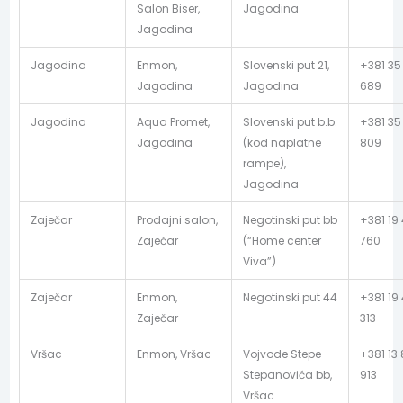
Salon Biser,
Jagodina
Jagodina
Jagodina
Enmon,
Slovenski put 21,
+381 35
Jagodina
Jagodina
689
Jagodina
Aqua Promet,
Slovenski put b.b.
+381 35
Jagodina
(kod naplatne
809
rampe),
Jagodina
Zaječar
Prodajni salon,
Negotinski put bb
+381 19
Zaječar
(“Home center
760
Viva”)
Zaječar
Enmon,
Negotinski put 44
+381 19
Zaječar
313
Vršac
Enmon, Vršac
Vojvode Stepe
+381 13
Stepanovića bb,
913
Vršac