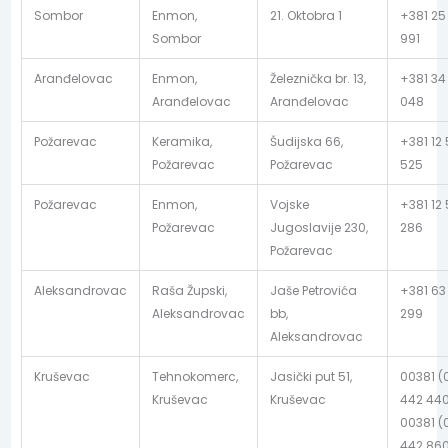
Sombor
Enmon,
21. Oktobra 1
+381 25
Sombor
991
Aranđelovac
Enmon,
Železnička br. 13,
+381 34
Aranđelovac
Aranđelovac
048
Požarevac
Keramika,
Šudijska 66,
+381 12
Požarevac
Požarevac
525
Požarevac
Enmon,
Vojske
+381 12 
Požarevac
Jugoslavije 230,
286
Požarevac
Aleksandrovac
Raša Župski,
Jaše Petrovića
+381 63
Aleksandrovac
bb,
299
Aleksandrovac
Kruševac
Tehnokomerc,
Jasički put 51,
00381 (
Kruševac
Kruševac
442 440
00381 (
442 86