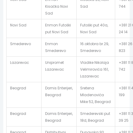
Kisačka Novi
Sad
744
Sad
Novi Sad
Enmon Futoški
Futoški put 40a,
+381 21
put Novi Sad
Novi Sad
24 14
Smederevo
Enmon
16.oktobra br.29,
+381 26
Smederevo
Smederevo
823
Lazarevac
Unipromet
Vladike Nikolaja
+381 11 
Lazarevac
Velimirovića 161,
742
Lazarevac
Beograd
Domis Enterijeri,
Sretena
+381 11 
Beograd
Mladenovića
199
Mike 52, Beograd
Beograd
Domis Enterijeri,
Smederevski put
+381 11 
Beograd
18d, Beograd
39 25
Beograd
Distributivni
Dunavska 93
+381 11 