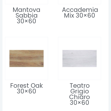
Mantova
Accademia
Sabbia
Mix 30×60
30×60
Forest Oak
Teatro
30×60
Grigio
Chiaro
30×60