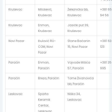
Kruševac
Milošević,
Železnička bb,
+381 65
Kruševac
Kruševac
94 56
Kruševac
Enmon,
Jasički put 39,
Kruševac
Kruševac
Novi Pazar
Đulović RU-
Stane Bačanin
+381 63
COM, Novi
15, Novi Pazar
123
Pazar
Paraćin
Enmon,
Vojvode Mišića
+381 35
Paraćin
57, Paraćin
995
Paraćin
Breza, Paraćin
Tome Živanovića
bb, Paraćin
Leskovac
Sparta
Niška 34,
Keramik
Leskovac
Centar,
Leskovac