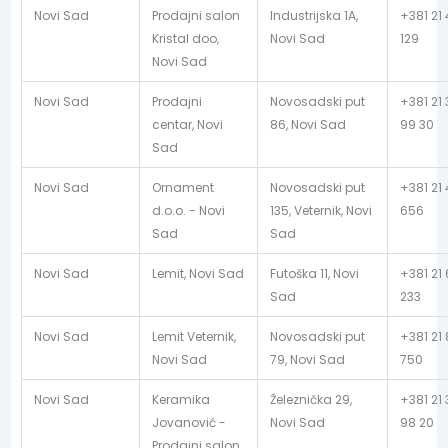
Novi Sad
Prodajni salon
Industrijska 1A,
+381 21
Kristal doo,
Novi Sad
129
Novi Sad
Novi Sad
Prodajni
Novosadski put
+381 21
centar, Novi
86, Novi Sad
99 30
Sad
Novi Sad
Ornament
Novosadski put
+381 21
d.o.o. - Novi
135, Veternik, Novi
656
Sad
Sad
Novi Sad
Lemit, Novi Sad
Futoška 11, Novi
+381 21 
Sad
233
Novi Sad
Lemit Veternik,
Novosadski put
+381 21
Novi Sad
79, Novi Sad
750
Novi Sad
Keramika
Železnička 29,
+381 21
Jovanović -
Novi Sad
98 20
Prodajni salon