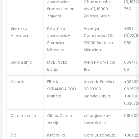
Jovanović –
(“Home center
(0)19/4
Prodajni salon
Viva”), 19000
760
Zaječar
Zaječar, Srbija
Sremska
Keramika
Arsenija
+381
Mitrovica
Jovanović –
Čarnojevića 23,
(0)22/
Sremska
22000 Sremska
950
Mitrovica
Mitrovica
Soko Banja
MOBI, Soko
Alekse Markisica
069/77
Banja
165
66
Kikinda
PRIMA
Vojvode Putnika
+381 60
CERAMICA DOO
90 23300
062672
Kikinda
Kikinda, Srbija
+381 60
062672
Ostale zemlje
Office, Ostale
office@zorka-
015 600
zemlje
keramika.rs
Šid
Keramika
Cara Dusana 20,
+381 22