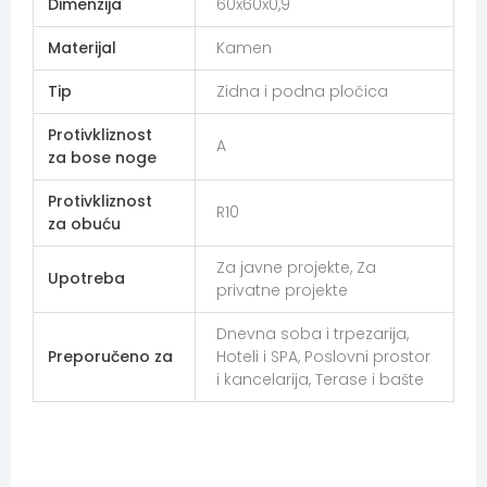
Dimenzija
60x60x0,9
Materijal
Kamen
Tip
Zidna i podna pločica
Protivkliznost
A
za bose noge
Protivkliznost
R10
za obuću
Za javne projekte, Za
Upotreba
privatne projekte
Dnevna soba i trpezarija,
Preporučeno za
Hoteli i SPA, Poslovni prostor
i kancelarija, Terase i bašte