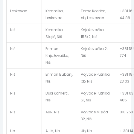
Leskovac
Keramika,
Tome Kostića,
+381 16
Leskovac
bb, Leskovac
44 88
Niš
Keramika
Knjaževačka
Stojić, Niš
158/2, Niš
Niš
Enmon
Knjaževačka 2,
+381 18
Knjaževačka,
Niš
774
Niš
Niš
Enmon Bubanj,
Vojvode Putnika
+381 18
Niš
bb, Niš
23 03
Niš
Duki Komerc,
Vojvode Putnika
+381 63
Niš
51, Niš
405
Niš
ABR, Niš
Vojvode Mišića
018 253
32, Niš
Ub
A+M, Ub
Ub, Ub
+ 381 14