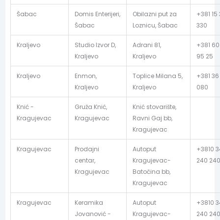
Šabac
Domis Enterijeri,
Obilazni put za
+381 15 
Šabac
Loznicu, Šabac
330
Kraljevo
Studio Izvor D,
Adrani 81,
+381 60
Kraljevo
Kraljevo
95 25
Kraljevo
Enmon,
Toplice Milana 5,
+381 36
Kraljevo
Kraljevo
080
Knić -
Gruža Knić,
Knić stovarište,
Kragujevac
Kragujevac
Ravni Gaj bb,
Kragujevac
Kragujevac
Prodajni
Autoput
+3810 3
centar,
Kragujevac-
240 24
Kragujevac
Batočina bb,
Kragujevac
Kragujevac
Keramika
Autoput
+3810 3
Jovanović -
Kragujevac-
240 24