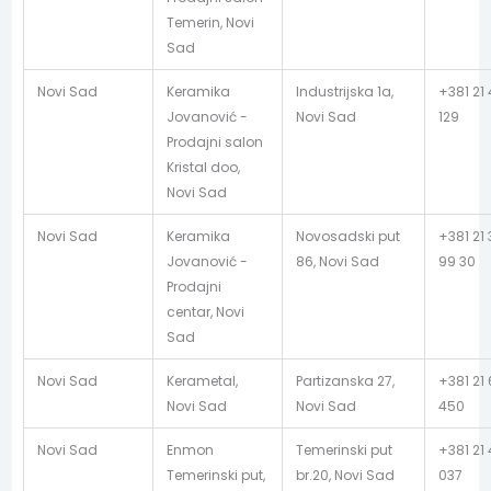
Temerin, Novi
Sad
Novi Sad
Keramika
Industrijska 1a,
+381 21
Jovanović -
Novi Sad
129
Prodajni salon
Kristal doo,
Novi Sad
Novi Sad
Keramika
Novosadski put
+381 21
Jovanović -
86, Novi Sad
99 30
Prodajni
centar, Novi
Sad
Novi Sad
Kerametal,
Partizanska 27,
+381 21
Novi Sad
Novi Sad
450
Novi Sad
Enmon
Temerinski put
+381 21 
Temerinski put,
br.20, Novi Sad
037