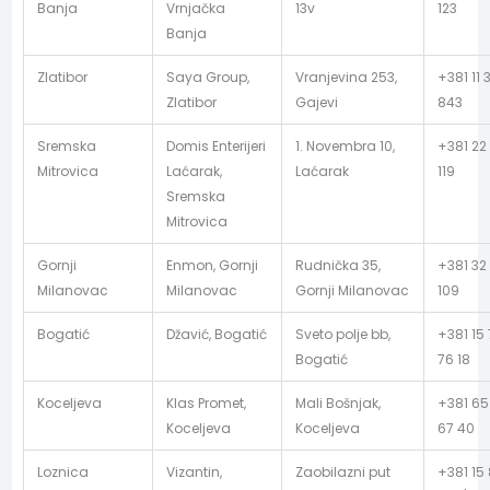
Banja
Vrnjačka
13v
123
Banja
Zlatibor
Saya Group,
Vranjevina 253,
+381 11 3
Zlatibor
Gajevi
843
Sremska
Domis Enterijeri
1. Novembra 10,
+381 22
Mitrovica
Laćarak,
Laćarak
119
Sremska
Mitrovica
Gornji
Enmon, Gornji
Rudnička 35,
+381 32
Milanovac
Milanovac
Gornji Milanovac
109
Bogatić
Džavić, Bogatić
Sveto polje bb,
+381 15
Bogatić
76 18
Koceljeva
Klas Promet,
Mali Bošnjak,
+381 65
Koceljeva
Koceljeva
67 40
Loznica
Vizantin,
Zaobilazni put
+381 15 