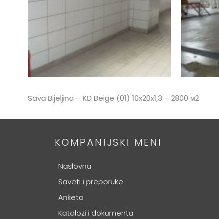
Sava Bijeljina – KD Beige (01) 10x20x1,3 – 2800 м2
KOMPANIJSKI MENI
Naslovna
Saveti i preporuke
Anketa
Katalozi i dokumenta