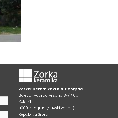
Zorka-Keramika d.o.o. Beograd
Bulevar Vudroa Vilsona 8v/1/107,
Kula K1
11000 Beograd (Savski venac)
Republika Srbija