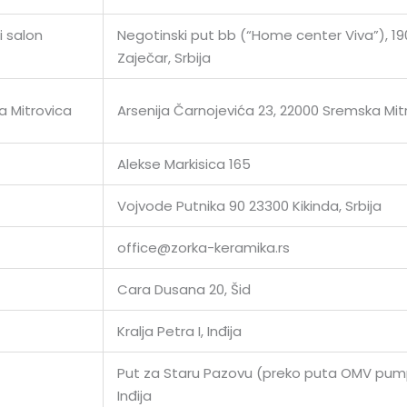
i salon
Negotinski put bb (“Home center Viva”), 1
Zaječar, Srbija
 Mitrovica
Arsenija Čarnojevića 23, 22000 Sremska Mit
Alekse Markisica 165
Vojvode Putnika 90 23300 Kikinda, Srbija
office@zorka-keramika.rs
Cara Dusana 20, Šid
Kralja Petra I, Inđija
Put za Staru Pazovu (preko puta OMV pum
Inđija