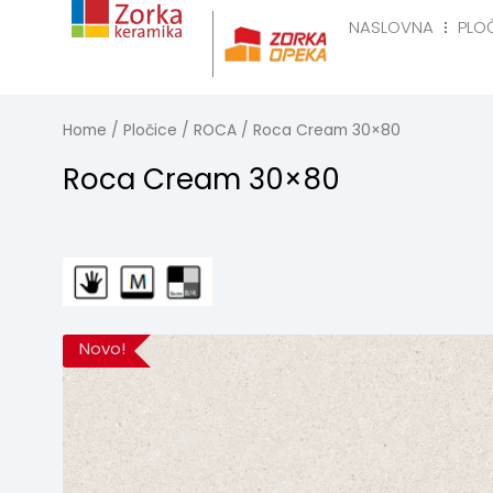
Skip
NASLOVNA
PLO
to
Naslovna
Pločice
R
content
Home
/
Pločice
/
ROCA
/ Roca Cream 30×80
Roca Cream 30×80
Novo!