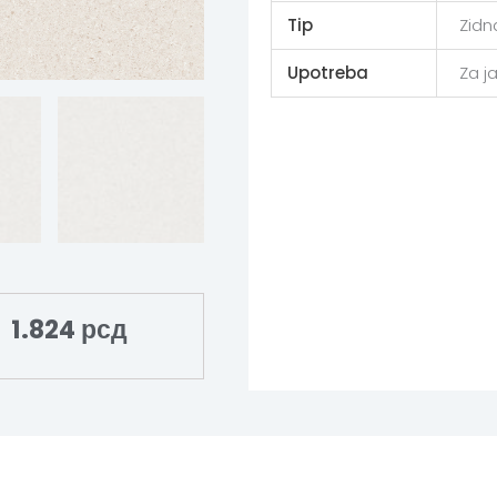
Tip
Zidn
Upotreba
Za j
1.824
рсд