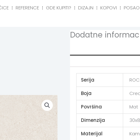
ČICE
REFERENCE
GDE KUPITI?
DIZAJN
KOPOVI
POSAO
eference
Gde kupiti?
Dizajn
Kopovi
Posa
Dodatne informaci
Additional info
Serija
ROC
Boja
Cre
Površina
Mat
Dimenzija
30x8
Materijal
Kam