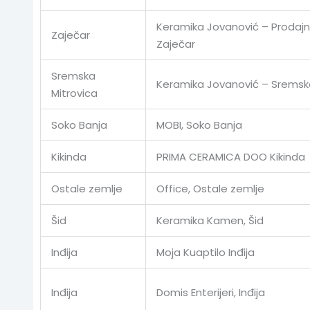
Keramika Jovanović – Prodajn
Zaječar
Zaječar
Sremska
Keramika Jovanović – Sremska
Mitrovica
Soko Banja
MOBI, Soko Banja
Kikinda
PRIMA CERAMICA DOO Kikinda
Ostale zemlje
Office, Ostale zemlje
Šid
Keramika Kamen, Šid
Inđija
Moja Kuaptilo Inđija
Inđija
Domis Enterijeri, Inđija