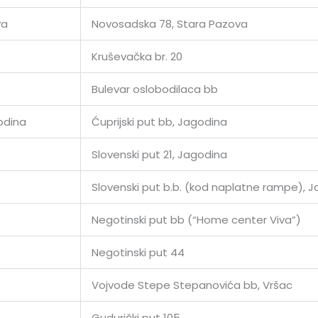
va
Novosadska 78, Stara Pazova
Kruševačka br. 20
Bulevar oslobodilaca bb
odina
Ćuprijski put bb, Jagodina
Slovenski put 21, Jagodina
Slovenski put b.b. (kod naplatne rampe), 
Negotinski put bb (“Home center Viva”)
Negotinski put 44
Vojvode Stepe Stepanovića bb, Vršac
Gudurički put 105