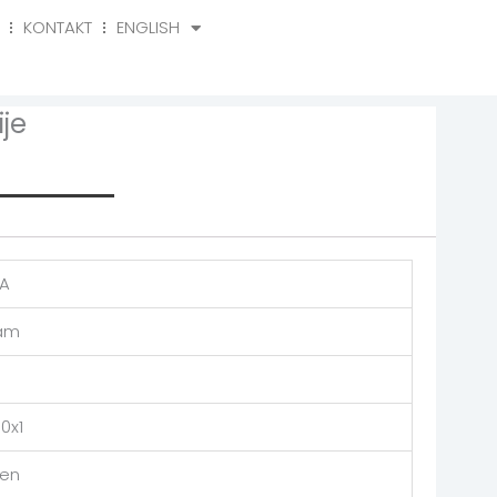
KONTAKT
ENGLISH
o
Kontakt
English
je
rmation
A
am
0x1
en