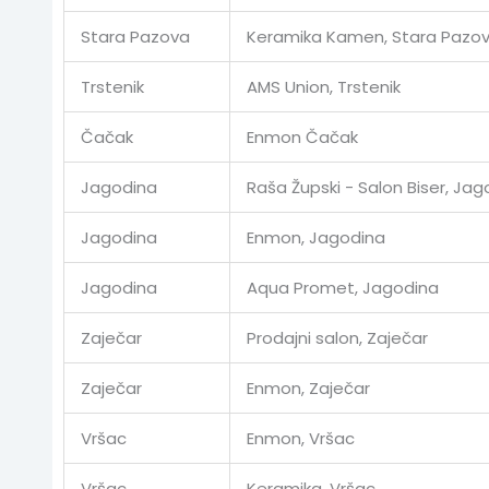
Stara Pazova
Keramika Kamen, Stara Pazo
Trstenik
AMS Union, Trstenik
Čačak
Enmon Čačak
Jagodina
Raša Župski - Salon Biser, Jag
Jagodina
Enmon, Jagodina
Jagodina
Aqua Promet, Jagodina
Zaječar
Prodajni salon, Zaječar
Zaječar
Enmon, Zaječar
Vršac
Enmon, Vršac
Vršac
Keramika, Vršac