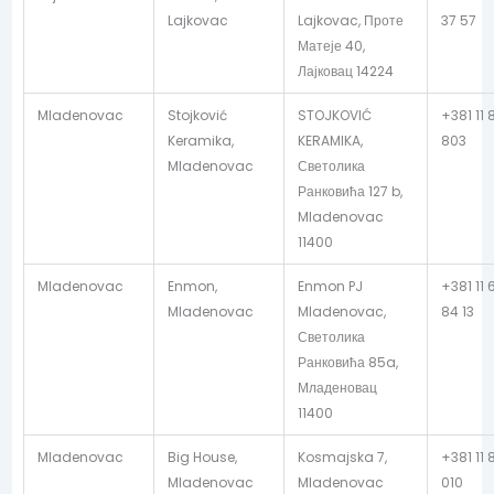
Lajkovac
Lajkovac, Проте
37 57
Матеје 40,
Лајковац 14224
Mladenovac
Stojković
STOJKOVIĆ
+381 11 
Keramika,
KERAMIKA,
803
Mladenovac
Светолика
Ранковића 127 b,
Mladenovac
11400
Mladenovac
Enmon,
Enmon PJ
+381 11 
Mladenovac
Mladenovac,
84 13
Светолика
Ранковића 85a,
Младеновац
11400
Mladenovac
Big House,
Kosmajska 7,
+381 11
Mladenovac
Mladenovac
010