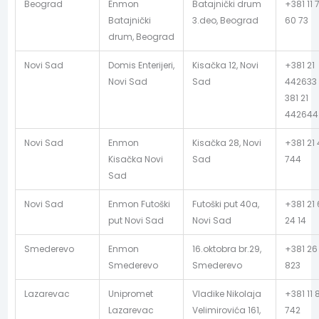
Beograd
Enmon
Batajnički drum
+381 11 
Batajnički
3.deo, Beograd
60 73
drum, Beograd
Novi Sad
Domis Enterijeri,
Kisačka 12, Novi
+381 21
Novi Sad
Sad
442633 
381 21
442644
Novi Sad
Enmon
Kisačka 28, Novi
+381 21
Kisačka Novi
Sad
744
Sad
Novi Sad
Enmon Futoški
Futoški put 40a,
+381 21
put Novi Sad
Novi Sad
24 14
Smederevo
Enmon
16.oktobra br.29,
+381 26
Smederevo
Smederevo
823
Lazarevac
Unipromet
Vladike Nikolaja
+381 11 
Lazarevac
Velimirovića 161,
742