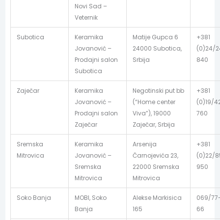
Novi Sad –
Veternik
Subotica
Keramika
Matije Gupca 6
+381
Jovanović –
24000 Subotica,
(0)24/
Prodajni salon
Srbija
840
Subotica
Zaječar
Keramika
Negotinski put bb
+381
Jovanović –
(“Home center
(0)19/4
Prodajni salon
Viva”), 19000
760
Zaječar
Zaječar, Srbija
Sremska
Keramika
Arsenija
+381
Mitrovica
Jovanović –
Čarnojevića 23,
(0)22/
Sremska
22000 Sremska
950
Mitrovica
Mitrovica
Soko Banja
MOBI, Soko
Alekse Markisica
069/77
Banja
165
66