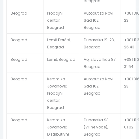
Beograd
Beograd
Prodajni
Autoput za Novi
+381 31
centar,
Sad 102,
23
Beograd
Beograd
Beograd
Lemit Dorćol,
Dunavska 21-23,
+381 11 
Beograd
Beograd
26 43
Beograd
Lemit, Beograd
Vojislava Ilića 87,
+381 11 
Beograd
31 54
Beograd
Keramika
Autoput za Novi
+381 31
Jovanović -
Sad 102,
23
Prodajni
Beograd
centar,
Beograd
Beograd
Keramika
Dunavska 93
+381 11 
Jovanović -
(Viline vode),
01 02
Distributivni
Beograd