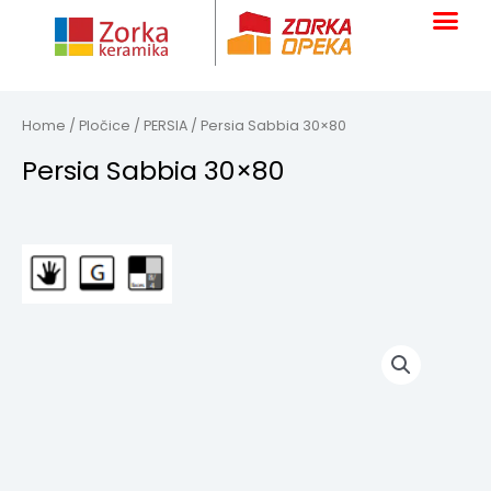
Skip
to
content
Home
/
Pločice
/
PERSIA
/ Persia Sabbia 30×80
Persia Sabbia 30×80