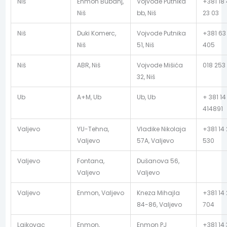
Niš
Enmon Bubanj,
Vojvode Putnika
+381 18
Niš
bb, Niš
23 03
Niš
Duki Komerc,
Vojvode Putnika
+381 63
Niš
51, Niš
405
Niš
ABR, Niš
Vojvode Mišića
018 253
32, Niš
Ub
A+M, Ub
Ub, Ub
+ 381 14
414891
Valjevo
YU-Tehna,
Vladike Nikolaja
+381 14 
Valjevo
57A, Valjevo
530
Valjevo
Fontana,
Dušanova 56,
Valjevo
Valjevo
Valjevo
Enmon, Valjevo
Kneza Mihajla
+381 14
84-86, Valjevo
704
Lajkovac
Enmon,
Enmon PJ
+381 14