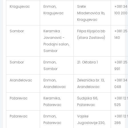
Kragujevac
Enmon,
Srete
+381 34
Kragujevac
Mladenovića 1b,
100 200
Kragujevac
Sombor
Keramika
Filipa Kljajića bb
+381 25
Jovanović -
(stara Zastava)
140
Prodajni salon,
Sombor
Sombor
Enmon,
21. Oktobra 1
+381 25
Sombor
991
Aranđelovac
Enmon,
Železnička br. 13,
+381 34
Aranđelovac
Aranđelovac
048
Požarevac
Keramika,
Šudijska 66,
+381 12
Požarevac
Požarevac
525
Požarevac
Enmon,
Vojske
+381 12 
Požarevac
Jugoslavije 230,
286