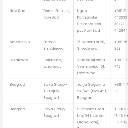
Novi Sad
Domis Enterijeri,
Ugao
+381 21
Novi Sad
Partizanske i
442633 
Sentandrejski
381 21
put, Novi Sad
442644
Smederevo
Enmon,
16.oktobra br.29,
+381 26
Smederevo
Smederevo
823
Lazarevac
Unipromet,
Vladike Nikolaja
+381 11 
Lazarevac
Velimirovića 161,
742
Lazarevac
Beograd
Saya Group -
Jurija Gagarina
+381 11 
TC Enjub,
231/145 (Blok 45),
18
Beograd
Beograd
Beograd
Saya Group,
Surčinska ulica
+ 381 11 
Beograd
broj 94 (u blizini
18 43 / 
Grand kafe),
11 314 15