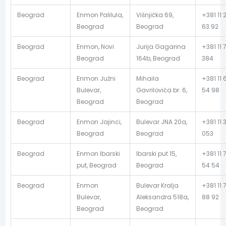
Beograd
Enmon Palilula,
Višnjička 69,
+381 11 
Beograd
Beograd
63 92
Beograd
Enmon, Novi
Jurija Gagarina
+381 11 
Beograd
164b, Beograd
384
Beograd
Enmon Južni
Mihaila
+381 11 
Bulevar,
Gavrilovića br. 6,
54 98
Beograd
Beograd
Beograd
Enmon Jajinci,
Bulevar JNA 20a,
+381 11 
Beograd
Beograd
053
Beograd
Enmon Ibarski
Ibarski put 15,
+381 11 
put, Beograd
Beograd
54 54
Beograd
Enmon
Bulevar Kralja
+381 11 
Bulevar,
Aleksandra 518a,
88 92
Beograd
Beograd