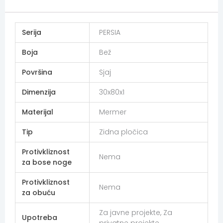
Additional information
Serija
PERSIA
Boja
Bež
Površina
Sjaj
Dimenzija
30x80x1
Materijal
Mermer
Tip
Zidna pločica
Protivkliznost
Nema
za bose noge
Protivkliznost
Nema
za obuću
Za javne projekte, Za
Upotreba