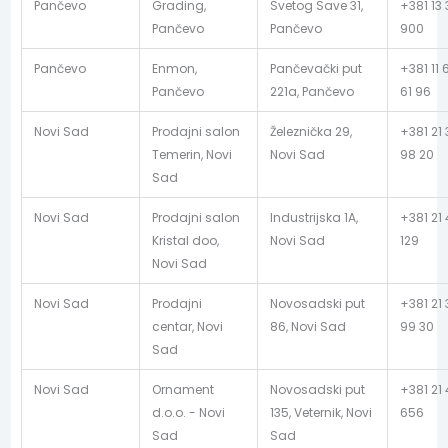
Pančevo
Grading,
Svetog Save 31,
+381 13 
Pančevo
Pančevo
900
Pančevo
Enmon,
Pančevački put
+381 11 
Pančevo
221a, Pančevo
61 96
Novi Sad
Prodajni salon
Železnička 29,
+381 21
Temerin, Novi
Novi Sad
98 20
Sad
Novi Sad
Prodajni salon
Industrijska 1A,
+381 21
Kristal doo,
Novi Sad
129
Novi Sad
Novi Sad
Prodajni
Novosadski put
+381 21
centar, Novi
86, Novi Sad
99 30
Sad
Novi Sad
Ornament
Novosadski put
+381 21
d.o.o. - Novi
135, Veternik, Novi
656
Sad
Sad