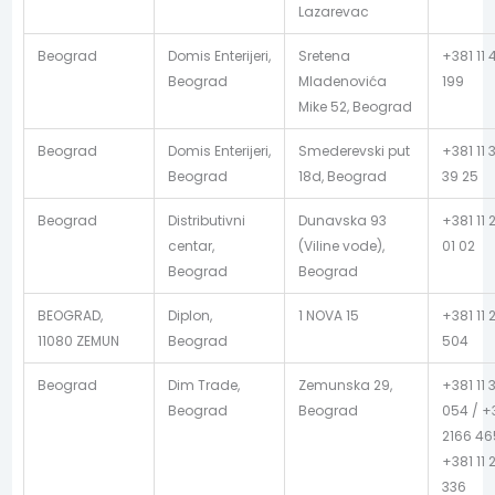
Lazarevac
Beograd
Domis Enterijeri,
Sretena
+381 11 
Beograd
Mladenovića
199
Mike 52, Beograd
Beograd
Domis Enterijeri,
Smederevski put
+381 11 
Beograd
18d, Beograd
39 25
Beograd
Distributivni
Dunavska 93
+381 11 
centar,
(Viline vode),
01 02
Beograd
Beograd
BEOGRAD,
Diplon,
1 NOVA 15
+381 11 
11080 ZEMUN
Beograd
504
Beograd
Dim Trade,
Zemunska 29,
+381 11 
Beograd
Beograd
054 / +3
2166 46
+381 11 
336