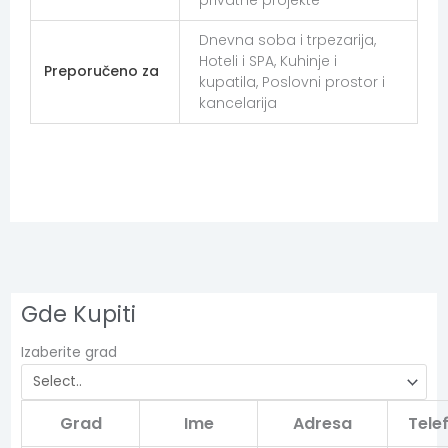
privatne projekte
Dnevna soba i trpezarija,
Hoteli i SPA, Kuhinje i
Preporučeno za
kupatila, Poslovni prostor i
kancelarija
Gde Kupiti
Izaberite grad
Grad
Ime
Adresa
Tele