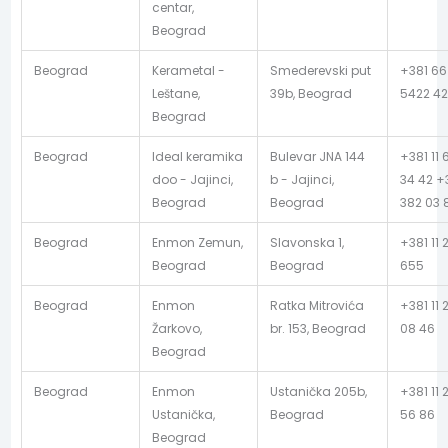
centar,
Beograd
Beograd
Kerametal -
Smederevski put
+381 66
Leštane,
39b, Beograd
5422 4
Beograd
Beograd
Ideal keramika
Bulevar JNA 144
+381 11 
doo - Jajinci,
b - Jajinci,
34 42 +3
Beograd
Beograd
382 03 
Beograd
Enmon Zemun,
Slavonska 1,
+381 11 
Beograd
Beograd
655
Beograd
Enmon
Ratka Mitrovića
+381 11 
Žarkovo,
br. 153, Beograd
08 46
Beograd
Beograd
Enmon
Ustanička 205b,
+381 11 
Ustanička,
Beograd
56 86
Beograd