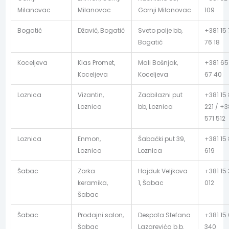
Milanovac
Milanovac
Gornji Milanovac
109
Bogatić
Džavić, Bogatić
Sveto polje bb,
+381 15
Bogatić
76 18
Koceljeva
Klas Promet,
Mali Bošnjak,
+381 65
Koceljeva
Koceljeva
67 40
Loznica
Vizantin,
Zaobilazni put
+381 15 
Loznica
bb, Loznica
221 / +3
571 512
Loznica
Enmon,
Šabački put 39,
+381 15
Loznica
Loznica
619
Šabac
Zorka
Hajduk Veljkova
+381 15 
keramika,
1, Šabac
012
Šabac
Šabac
Prodajni salon,
Despota Stefana
+381 15
Šabac
Lazarevića b.b.
340