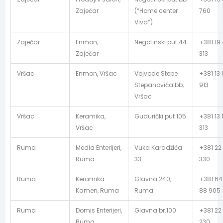
Zaječar
(“Home center
760
Viva”)
Zaječar
Enmon,
Negotinski put 44
+381 19
Zaječar
313
Vršac
Enmon, Vršac
Vojvode Stepe
+381 13
Stepanovića bb,
913
Vršac
Vršac
Keramika,
Gudurički put 105
+381 13
Vršac
313
Ruma
Media Enterijeri,
Vuka Karadžića
+381 22
Ruma
33
330
Ruma
Keramika
Glavna 240,
+381 64
Kamen, Ruma
Ruma
88 905
Ruma
Domis Enterijeri,
Glavna br.100
+381 22
Ruma
230