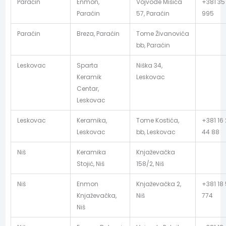
Paraćin
Enmon,
Vojvode Mišića
+381 35
Paraćin
57, Paraćin
995
Paraćin
Breza, Paraćin
Tome Živanovića
bb, Paraćin
Leskovac
Sparta
Niška 34,
Keramik
Leskovac
Centar,
Leskovac
Leskovac
Keramika,
Tome Kostića,
+381 16
Leskovac
bb, Leskovac
44 88
Niš
Keramika
Knjaževačka
Stojić, Niš
158/2, Niš
Niš
Enmon
Knjaževačka 2,
+381 18
Knjaževačka,
Niš
774
Niš