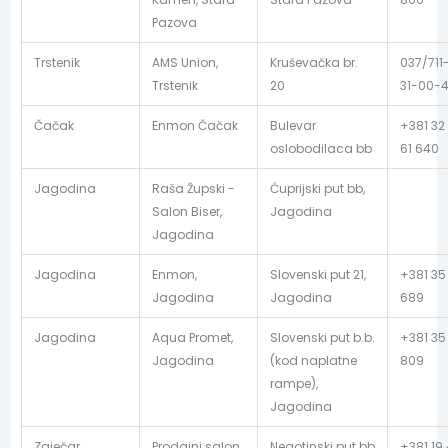
Pazova
Trstenik
AMS Union,
Kruševačka br.
037/711
Trstenik
20
31-00-
Čačak
Enmon Čačak
Bulevar
+381 32
oslobodilaca bb
61 640
Jagodina
Raša Župski -
Ćuprijski put bb,
Salon Biser,
Jagodina
Jagodina
Jagodina
Enmon,
Slovenski put 21,
+381 35
Jagodina
Jagodina
689
Jagodina
Aqua Promet,
Slovenski put b.b.
+381 35
Jagodina
(kod naplatne
809
rampe),
Jagodina
Zaječar
Prodajni salon,
Negotinski put bb
+381 19