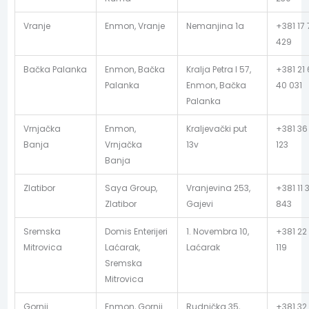
Vranje
Enmon, Vranje
Nemanjina 1a
+381 17 
429
Bačka Palanka
Enmon, Bačka
Kralja Petra I 57,
+381 21
Palanka
Enmon, Bačka
40 031
Palanka
Vrnjačka
Enmon,
Kraljevački put
+381 36
Banja
Vrnjačka
13v
123
Banja
Zlatibor
Saya Group,
Vranjevina 253,
+381 11 3
Zlatibor
Gajevi
843
Sremska
Domis Enterijeri
1. Novembra 10,
+381 22
Mitrovica
Laćarak,
Laćarak
119
Sremska
Mitrovica
Gornji
Enmon, Gornji
Rudnička 35,
+381 32