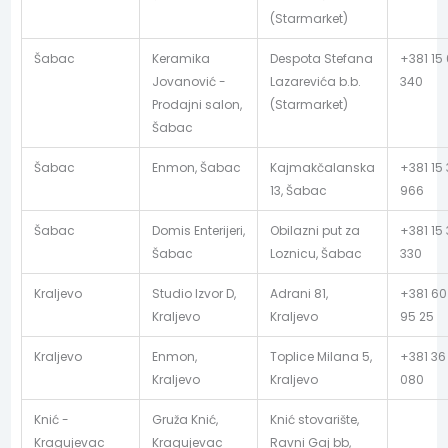
(Starmarket)
Šabac
Keramika
Despota Stefana
+381 15
Jovanović -
Lazarevića b.b.
340
Prodajni salon,
(Starmarket)
Šabac
Šabac
Enmon, Šabac
Kajmakčalanska
+381 15 
13, Šabac
966
Šabac
Domis Enterijeri,
Obilazni put za
+381 15 
Šabac
Loznicu, Šabac
330
Kraljevo
Studio Izvor D,
Adrani 81,
+381 60
Kraljevo
Kraljevo
95 25
Kraljevo
Enmon,
Toplice Milana 5,
+381 36
Kraljevo
Kraljevo
080
Knić -
Gruža Knić,
Knić stovarište,
Kragujevac
Kragujevac
Ravni Gaj bb,