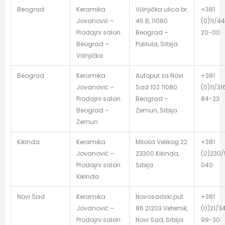
Beograd
Keramika
Višnjička ulica br.
+381
Jovanović –
45 B, 11080
(0)11/44
Prodajni salon
Beograd –
20-00
Beograd –
Palilula, Srbija
Višnjička
Beograd
Keramika
Autoput za Novi
+381
Jovanović –
Sad 102 11080
(0)11/31
Prodajni salon
Beograd –
84-23
Beograd –
Zemun, Srbija
Zemun
Kikinda
Keramika
Miloša Velikog 22
+381
Jovanović –
23300 Kikinda,
(0)230
Prodajni salon
Srbija
040
Kikinda
Novi Sad
Keramika
Novosadski put
+381
Jovanović –
86 21203 Veternik,
(0)21/3
Prodajni salon
Novi Sad, Srbija
99-30