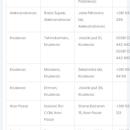
Požarevac
Aleksandrovac
Raša Župski,
Jaše Petrovića
+381 63
Aleksandrovac
bb,
299
Aleksandrovac
Kruševac
Tehnokomerc,
Jasički put 51,
00381 (
Kruševac
Kruševac
442 440
00381 (
442 86
Kruševac
Milošević,
Železnička bb,
+381 65
Kruševac
Kruševac
94 56
Kruševac
Enmon,
Jasički put 39,
Kruševac
Kruševac
Novi Pazar
Đulović RU-
Stane Bačanin
+381 63
COM, Novi
15, Novi Pazar
123
Pazar