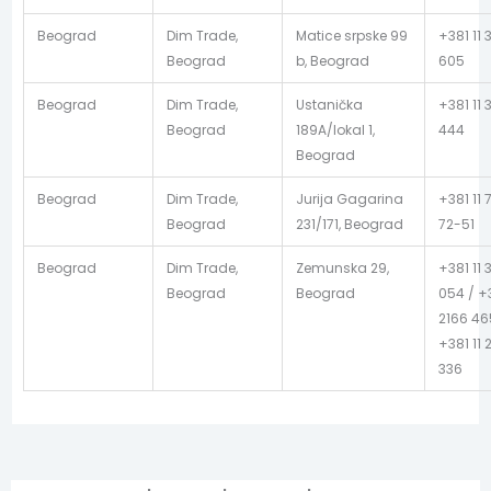
Beograd
Dim Trade,
Matice srpske 99
+381 11 
Beograd
b, Beograd
605
Beograd
Dim Trade,
Ustanička
+381 11 
Beograd
189A/lokal 1,
444
Beograd
Beograd
Dim Trade,
Jurija Gagarina
+381 11 
Beograd
231/171, Beograd
72-51
Beograd
Dim Trade,
Zemunska 29,
+381 11 
Beograd
Beograd
054 / +3
2166 46
+381 11 
336