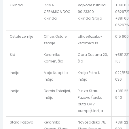
Kikinda
PRIMA
Vojvode Putnika
+381 60
CERAMICA DOO
90 23300
062672
Kikinda
Kikinda, Srbija
+381 60
062672
Ostale zemlje
Office, Ostale
office@zorka-
015 600
zemlje
keramika.rs
Šid
Keramika
Cara Dusana 20,
+381 22
Kamen, Šid
Šid
103
Inđija
Moja Kuaptilo
Kralja Petra I,
022/55
Inđija
Inđija
036
Inđija
Domis Enterijeri,
Put za Staru
+381 22
Inđija
Pazovu (preko
940
puta OMV
pumpe), Inđija
Stara Pazova
Keramika
Novosadska 78,
+381 22
Kamen, Stara
Stara Pazova
800