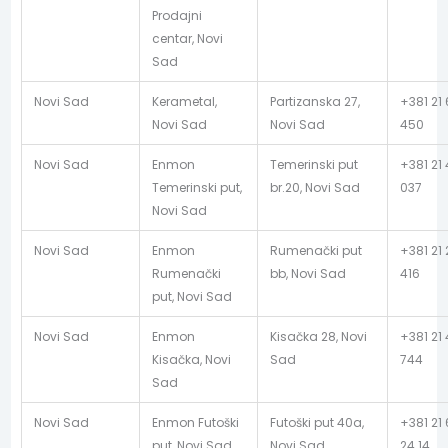
Prodajni
centar, Novi
Sad
Novi Sad
Kerametal,
Partizanska 27,
+381 21
Novi Sad
Novi Sad
450
Novi Sad
Enmon
Temerinski put
+381 21 
Temerinski put,
br.20, Novi Sad
037
Novi Sad
Novi Sad
Enmon
Rumenački put
+381 21 
Rumenački
bb, Novi Sad
416
put, Novi Sad
Novi Sad
Enmon
Kisačka 28, Novi
+381 21
Kisačka, Novi
Sad
744
Sad
Novi Sad
Enmon Futoški
Futoški put 40a,
+381 21
put, Novi Sad
Novi Sad
24 14