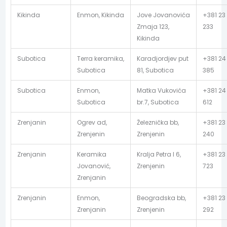
Kikinda
Enmon, Kikinda
Jove Jovanovića
+381 23
Zmaja 123,
233
Kikinda
Subotica
Terra keramika,
Karadjordjev put
+381 24
Subotica
81, Subotica
385
Subotica
Enmon,
Matka Vukovića
+381 24
Subotica
br.7, Subotica
612
Zrenjanin
Ogrev ad,
Železnička bb,
+381 23
Zrenjenin
Zrenjenin
240
Zrenjanin
Keramika
Kralja Petra I 6,
+381 23 
Jovanović,
Zrenjenin
723
Zrenjanin
Zrenjanin
Enmon,
Beogradska bb,
+381 23
Zrenjanin
Zrenjenin
292