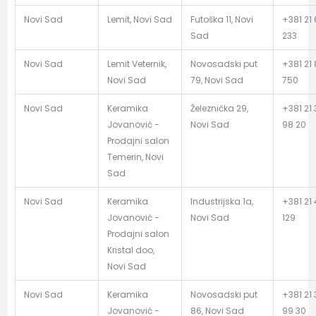
Novi Sad
Lemit, Novi Sad
Futoška 11, Novi
+381 21 
Sad
233
Novi Sad
Lemit Veternik,
Novosadski put
+381 21
Novi Sad
79, Novi Sad
750
Novi Sad
Keramika
Železnička 29,
+381 21
Jovanović -
Novi Sad
98 20
Prodajni salon
Temerin, Novi
Sad
Novi Sad
Keramika
Industrijska 1a,
+381 21
Jovanović -
Novi Sad
129
Prodajni salon
Kristal doo,
Novi Sad
Novi Sad
Keramika
Novosadski put
+381 21
Jovanović -
86, Novi Sad
99 30