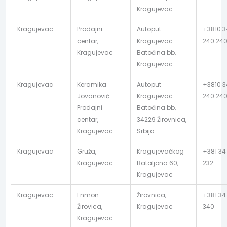
Kragujevac
Kragujevac
Prodajni
Autoput
+3810 3
centar,
Kragujevac-
240 24
Kragujevac
Batočina bb,
Kragujevac
Kragujevac
Keramika
Autoput
+3810 3
Jovanović -
Kragujevac-
240 24
Prodajni
Batočina bb,
centar,
34229 Žirovnica,
Kragujevac
Srbija
Kragujevac
Gruža,
Kragujevačkog
+381 34
Kragujevac
Bataljona 60,
232
Kragujevac
Kragujevac
Enmon
Žirovnica,
+381 34
Žirovica,
Kragujevac
340
Kragujevac