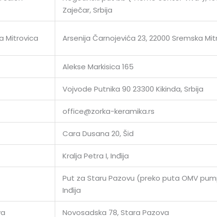
Zaječar, Srbija
 Mitrovica
Arsenija Čarnojevića 23, 22000 Sremska Mit
Alekse Markisica 165
Vojvode Putnika 90 23300 Kikinda, Srbija
office@zorka-keramika.rs
Cara Dusana 20, Šid
Kralja Petra I, Inđija
Put za Staru Pazovu (preko puta OMV pum
Inđija
va
Novosadska 78, Stara Pazova