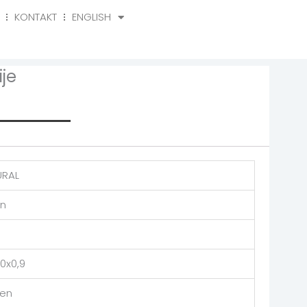
KONTAKT
ENGLISH
o
Kontakt
English
je
rmation
URAL
on
0x0,9
en