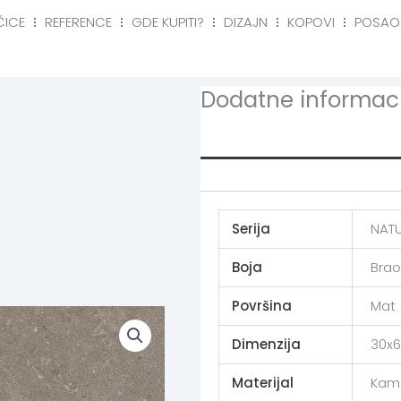
ČICE
REFERENCE
GDE KUPITI?
DIZAJN
KOPOVI
POSAO
eference
Gde kupiti?
Dizajn
Kopovi
Posa
Dodatne informaci
Additional info
Serija
NAT
Boja
Bra
Površina
Mat
Dimenzija
30x6
Materijal
Kam