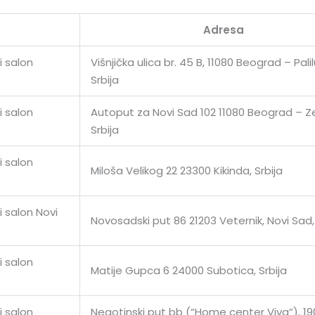
Adresa
i salon
Višnjička ulica br. 45 B, 11080 Beograd – Palil
Srbija
i salon
Autoput za Novi Sad 102 11080 Beograd – 
Srbija
i salon
Miloša Velikog 22 23300 Kikinda, Srbija
 salon Novi
Novosadski put 86 21203 Veternik, Novi Sad, 
i salon
Matije Gupca 6 24000 Subotica, Srbija
i salon
Negotinski put bb (“Home center Viva”), 1