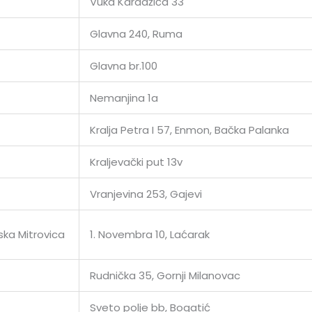
Vuka Karadžića 33
Glavna 240, Ruma
Glavna br.100
Nemanjina 1a
Kralja Petra I 57, Enmon, Bačka Palanka
Kraljevački put 13v
Vranjevina 253, Gajevi
ska Mitrovica
1. Novembra 10, Laćarak
Rudnička 35, Gornji Milanovac
Sveto polje bb, Bogatić