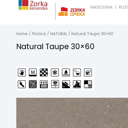
Skip
NASLOVNA
PLO
to
Naslovna
Pločice
R
content
Home
/
Pločice
/
NATURAL
/ Natural Taupe 30×60
Natural Taupe 30×60