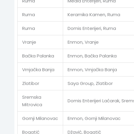
Ruma
Media Enterijeri, Ruma
Ruma
Keramika Kamen, Ruma
Ruma
Domis Enterijeri, Ruma
Vranje
Enmon, Vranje
Bačka Palanka
Enmon, Bačka Palanka
Vrnjačka Banja
Enmon, Vrnjačka Banja
Zlatibor
Saya Group, Zlatibor
Sremska
Domis Enterijeri Laćarak, Srem
Mitrovica
Gornji Milanovac
Enmon, Gornji Milanovac
Bogatić
Džavić, Bogatić