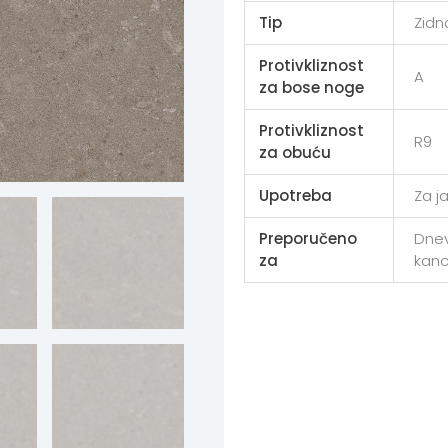
Tip
Zidn
Protivkliznost
A
za bose noge
Protivkliznost
R9
za obuću
Upotreba
Za j
Preporučeno
Dnev
za
kanc