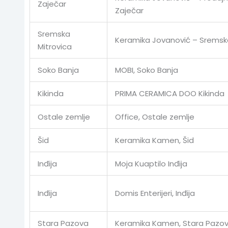
Zaječar
Zaječar
Sremska
Keramika Jovanović – Sremska
Mitrovica
Soko Banja
MOBI, Soko Banja
Kikinda
PRIMA CERAMICA DOO Kikinda
Ostale zemlje
Office, Ostale zemlje
Šid
Keramika Kamen, Šid
Inđija
Moja Kuaptilo Inđija
Inđija
Domis Enterijeri, Inđija
Stara Pazova
Keramika Kamen, Stara Pazo