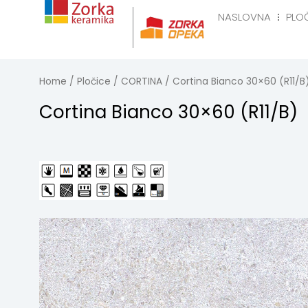
Skip
NASLOVNA
PLO
to
Naslovna
Pločice
R
content
Home
/
Pločice
/
CORTINA
/ Cortina Bianco 30×60 (R11/B
Cortina Bianco 30×60 (R11/B)