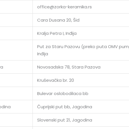
office@zorka-keramika.rs
Cara Dusana 20, Šid
Kralja Petra I, Inđija
Put za Staru Pazovu (preko puta OMV pum
Inđija
va
Novosadska 78, Stara Pazova
Kruševačka br. 20
Bulevar oslobodilaca bb
odina
Ćuprijski put bb, Jagodina
Slovenski put 21, Jagodina