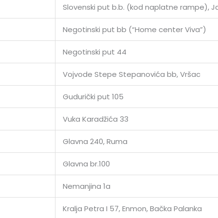
Slovenski put b.b. (kod naplatne rampe), 
Negotinski put bb (“Home center Viva”)
Negotinski put 44
Vojvode Stepe Stepanovića bb, Vršac
Gudurički put 105
Vuka Karadžića 33
Glavna 240, Ruma
Glavna br.100
Nemanjina 1a
Kralja Petra I 57, Enmon, Bačka Palanka