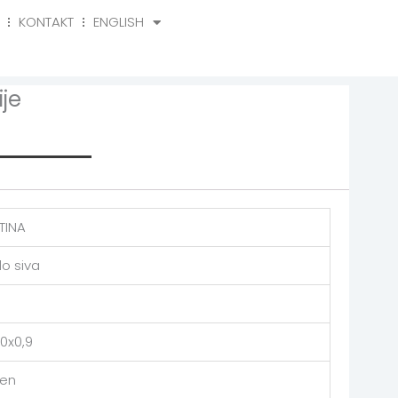
KONTAKT
ENGLISH
o
Kontakt
English
je
rmation
TINA
lo siva
0x0,9
en