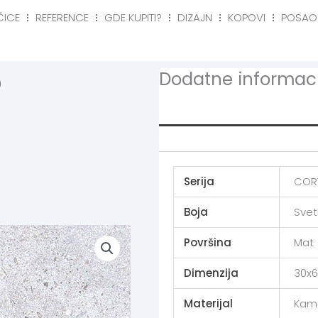
ČICE
REFERENCE
GDE KUPITI?
DIZAJN
KOPOVI
POSAO
eference
Gde kupiti?
Dizajn
Kopovi
Posa
Dodatne informaci
)
Additional info
Serija
COR
Boja
Svet
Površina
Mat
Dimenzija
30x6
Materijal
Kam