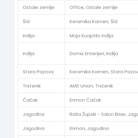
Ostale zemlje
Office, Ostale zemlje
Šid
Keramika Kamen, Šid
Inđija
Moja Kuaptilo Inđija
Inđija
Domis Enterijeri, Inđija
Stara Pazova
Keramika Kamen, Stara Pazo
Trstenik
AMS Union, Trstenik
Čačak
Enmon Čačak
Jagodina
Raša Župski - Salon Biser, Jag
Jagodina
Enmon, Jagodina