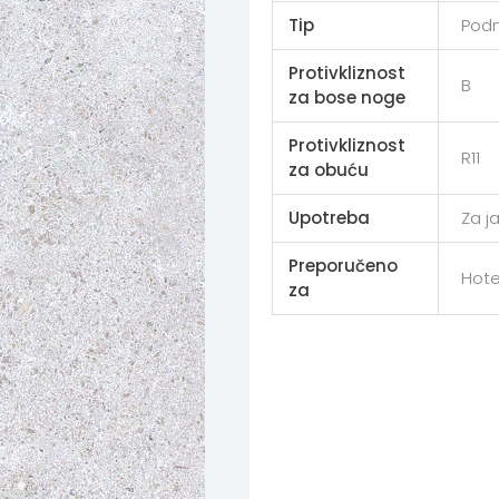
Tip
Podn
Protivkliznost
B
za bose noge
Protivkliznost
R11
za obuću
Upotreba
Za j
Preporučeno
Hote
za