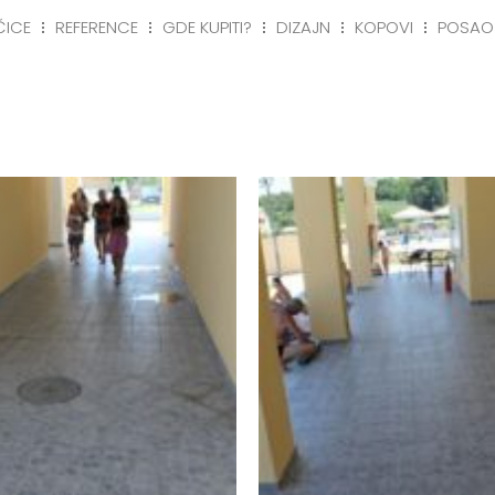
ČICE
REFERENCE
GDE KUPITI?
DIZAJN
KOPOVI
POSAO