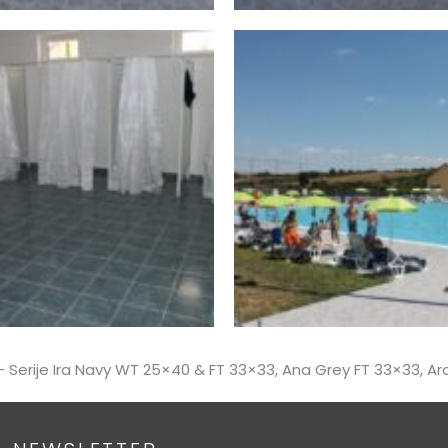
– Serije Ira Navy WT 25×40 & FT 33×33, Ana Grey FT 33×33, Ar